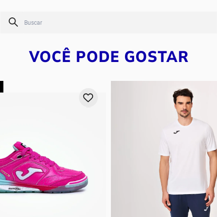
Tops
Calças
op flex rebound
Buscar
Vestidos
Shorts e Bermudas
VOCÊ PODE GOSTAR