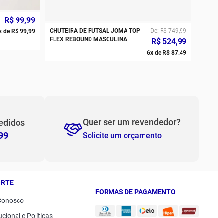
R$
99
,
99
PP
P
CHUTEIRA DE FUTSAL JOMA TOP
De
R$
749
,
99
x de
R$
99
,
99
FLEX REBOUND MASCULINA
R$
524
,
99
M
G
6
x de
R$
87
,
49
GG
2GG/3G
Quer ser um revendedor?
edidos
99
Solicite um orçamento
ORTE
FORMAS DE PAGAMENTO
Conosco
ucional e Políticas