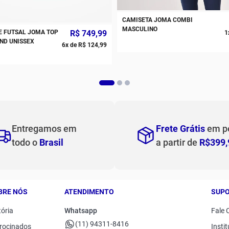
CAMISETA JOMA COMBI
MASCULINO
E FUTSAL JOMA TOP
R$
749
,
99
1
ND UNISSEX
6
x de
R$
124
,
99
Entregamos em
Frete Grátis
em p
todo o
Brasil
a partir de
R$399,
BRE NÓS
ATENDIMENTO
SUP
tória
Whatsapp
Fale 
(11) 94311-8416
rocinados
Instit