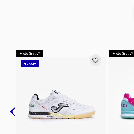
10
º
t
Frete Grátis*
Frete Grátis*
-
30%