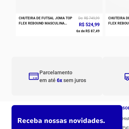
CHUTEIRA DE FUTSAL JOMA TOP
De
R$
749
,
99
CHUTEIRA D
FLEX REBOUND MASCULINA
FLEX REBOU
R$
524
,
99
BRANCO PRETO AMARELO
6
x de
R$
87
,
49
Parcelamento
em até
6x
sem juros
SO
Receba nossas novidades.
His
Pat