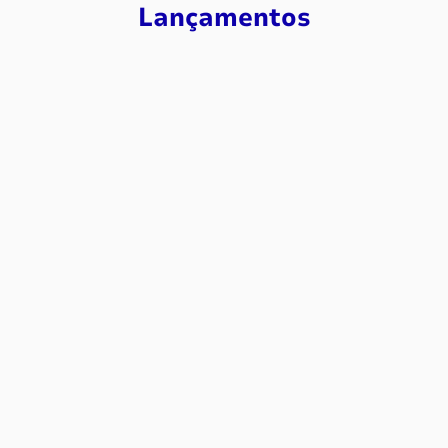
Lançamentos
-
30%
-
10%
CHUTEIRA DE FUTSAL JOMA TOP
CHUTEIRA DE FUTSAL JOMA TOP
FLEX REBOUND MASCULINA
FLEX REBOUND UNISSEX
BRANCO PRETO AMARELO
De
R$
749
,
99
De
R$
749
,
99
R$
524
,
99
R$
674
,
99
6
x de
R$
87
,
49
6
x de
R$
112
,
49