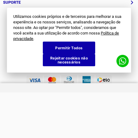
que acontece na
Joma
.
Utilizamos cookies próprios e de terceiros para melhorar a sua
experiência e os nossos serviços, analisando a navegação de
nosso site. Ao optar por "Permitir todos", consideramos que
você aceita a sua utilização de acordo com nossa
Política de
privacidade
.
Siga Nos
Permitir Todos
Rejeitar cookies não
necessários
SOBRE NÓS
História
ATENDIMENTO
Patrocinados
Whatsapp
SUPORTE
(11) 94311-8416
Fale Conosco
E-mail
Institucional e Políticas
Quer ser um revendedor?
contato@jomabr.com.br
Solicite um orçamento
Regulamento Joma Club
Horário de Atendimento
Das 08:00 às 17:00 de seg à sex.
Solicitar Troca/Devolução