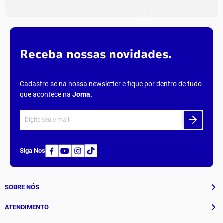
Carregando…
Faça login para escrever uma avaliação.
Mais recentes
Todos
Carregando avaliações…
Parcelamento
Entreg
em até
6x
sem juros
todo o
Receba nossas novidades.
Cadastre-se na nossa newsletter e fique por dentro de tudo