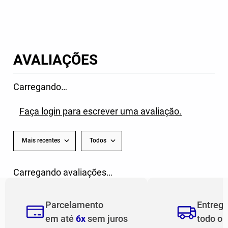
BOLA DE FUTSAL JOMA CANCHA
RFEF BRANCO ROSA
37-40
41-44
R$
189
,
99
MEIÃO JOMA CLASSIC IV
3
x de
R$
63
,
33
UNISSEX
R$
49
,
99
1
x de
R$
49
,
99
AVALIAÇÕES