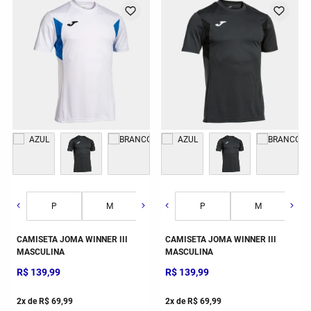
G
GG
2GG/3G
P
M
G
GG
CAMISETA JOMA WINNER III
MASCULINA
R$
139
,
99
2
x de
R$
69
,
99
P
M
CAMISETA JOMA WINNER III
MASCULINA
R$
139
,
99
2
x de
R$
69
,
99