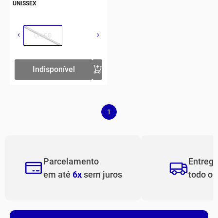
UNISSEX
ÚNICO
Indisponível
1
Parcelamento
Entreg
em até
6x
sem juros
todo o