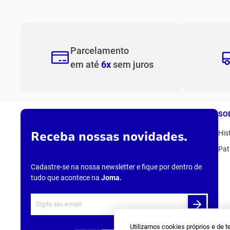
10
º
t
Parcelamento
em até
6x
sem juros
SO
Receba nossas novidades.
His
Pat
Cadastre-se na nossa newsletter e fique por dentro de
tudo que acontece na
Joma
.
Utilizamos cookies próprios e de t