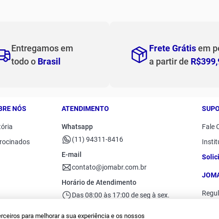
Tops
Shorts e Bermudas
op flex rebound
Vestidos
Entregamos em
Frete Grátis
em p
todo o
Brasil
a partir de
R$399,
BRE NÓS
ATENDIMENTO
SUP
tória
Whatsapp
Fale 
(11) 94311-8416
rocinados
Instit
E-mail
Solic
contato@jomabr.com.br
JOMA
Horário de Atendimento
Regu
Das 08:00 às 17:00 de seg à sex.
erceiros para melhorar a sua experiência e os nossos