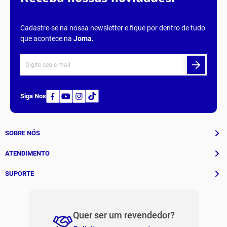
Cadastre-se na nossa newsletter e fique por dentro de tudo
que acontece na
Joma
.
Siga Nos
SOBRE NÓS
História
ATENDIMENTO
Patrocinados
Whatsapp
SUPORTE
(11) 94311-8416
Fale Conosco
E-mail
Institucional e Políticas
Quer ser um revendedor?
contato@jomabr.com.br