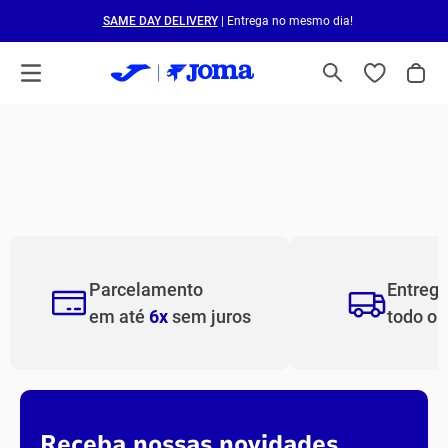
SAME DAY DELIVERY
| Entrega no mesmo dia!
Parcelamento
Entreg
em até
6x
sem juros
todo o
Receba nossas novidades.