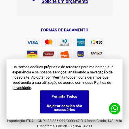
Solicite um orçamento
Regulamento Joma Club
Horário de Atendimento
Das 08:00 às 17:00 de seg à sex.
Solicitar Troca/Devolução
JOMA CLUB
FORMAS DE PAGAMENTO
Utilizamos cookies próprios e de terceiros para melhorar a sua
experiência e os nossos serviços, analisando a navegação de
nosso site. Ao optar por "Permitir todos", consideramos que
você aceita a sua utilização de acordo com nossa
Política de
SEGURANÇA
privacidade
.
Permitir Todos
Rejeitar cookies não
necessários
© Joma Brasil. Todos os direitos reservados. First Sports Comércio e
Importação LTDA – CNPJ 28.836.099/0003-47 R. Afonso Crudo, 148 - Vila
Pindorama, Barueri - SP, 06413-200