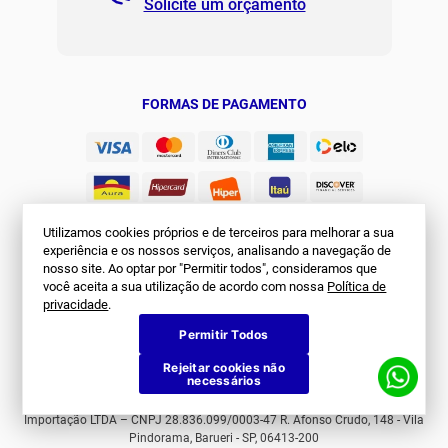
Solicite um orçamento
Regulamento Joma Club
Horário de Atendimento
Das 08:00 às 17:00 de seg à sex.
Solicitar Troca/Devolução
JOMA CLUB
FORMAS DE PAGAMENTO
Utilizamos cookies próprios e de terceiros para melhorar a sua
experiência e os nossos serviços, analisando a navegação de
nosso site. Ao optar por "Permitir todos", consideramos que
você aceita a sua utilização de acordo com nossa
Política de
SEGURANÇA
privacidade
.
Permitir Todos
Rejeitar cookies não
necessários
© Joma Brasil. Todos os direitos reservados. First Sports Comércio e
Importação LTDA – CNPJ 28.836.099/0003-47 R. Afonso Crudo, 148 - Vila
Pindorama, Barueri - SP, 06413-200