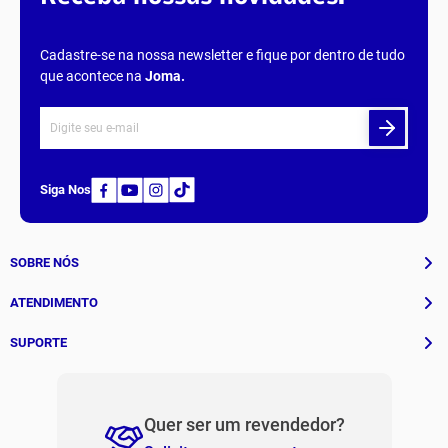
Cadastre-se na nossa newsletter e fique por dentro de tudo
que acontece na
Joma
.
Siga Nos
SOBRE NÓS
História
ATENDIMENTO
Patrocinados
Whatsapp
SUPORTE
(11) 94311-8416
Fale Conosco
E-mail
Institucional e Políticas
Quer ser um revendedor?
contato@jomabr.com.br