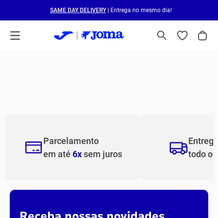
SAME DAY DELIVERY
| Entrega no mesmo dia!
Parcelamento
Entreg
em até
6x
sem juros
todo o
Receba nossas novidades.