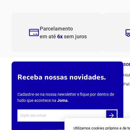
10
º
f
Parcelamento
em até
6x
sem juros
SO
Receba nossas novidades.
His
Pat
Cadastre-se na nossa newsletter e fique por dentro de
tudo que acontece na
Joma
.
Utilizamos cookies próprios e de t