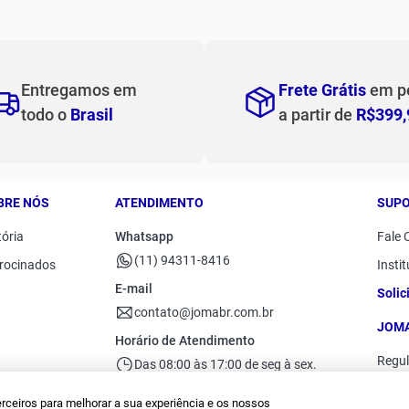
Tops
Calças
utsal dribling
Vestidos
Shorts e Bermudas
Entregamos em
Frete Grátis
em p
todo o
Brasil
a partir de
R$399,
BRE NÓS
ATENDIMENTO
SUP
tória
Whatsapp
Fale 
(11) 94311-8416
rocinados
Instit
E-mail
Solic
contato@jomabr.com.br
JOMA
Horário de Atendimento
Regu
Das 08:00 às 17:00 de seg à sex.
erceiros para melhorar a sua experiência e os nossos