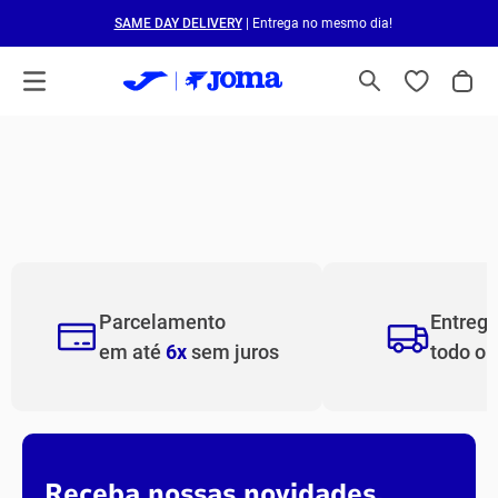
SAME DAY DELIVERY
| Entrega no mesmo dia!
Parcelamento
Entreg
em até
6x
sem juros
todo o
Receba nossas novidades.