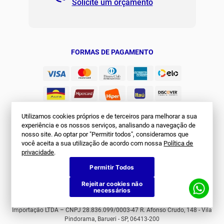
Solicite um orçamento
Regulamento Joma Club
Horário de Atendimento
Das 08:00 às 17:00 de seg à sex.
Solicitar Troca/Devolução
JOMA CLUB
FORMAS DE PAGAMENTO
Utilizamos cookies próprios e de terceiros para melhorar a sua
experiência e os nossos serviços, analisando a navegação de
nosso site. Ao optar por "Permitir todos", consideramos que
você aceita a sua utilização de acordo com nossa
Política de
SEGURANÇA
privacidade
.
Permitir Todos
Rejeitar cookies não
necessários
© Joma Brasil. Todos os direitos reservados. First Sports Comércio e
Importação LTDA – CNPJ 28.836.099/0003-47 R. Afonso Crudo, 148 - Vila
Pindorama, Barueri - SP, 06413-200