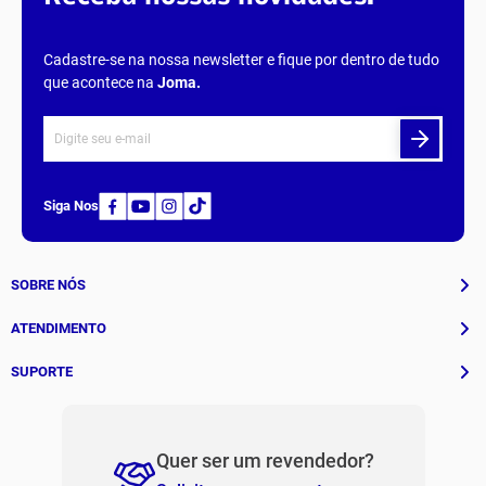
Cadastre-se na nossa newsletter e fique por dentro de tudo
que acontece na
Joma
.
Siga Nos
SOBRE NÓS
História
ATENDIMENTO
Patrocinados
Whatsapp
SUPORTE
(11) 94311-8416
Fale Conosco
E-mail
Institucional e Políticas
Quer ser um revendedor?
contato@jomabr.com.br