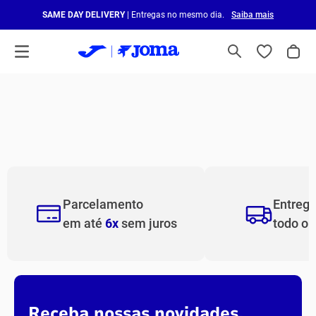
SAME DAY DELIVERY
| Entregas no mesmo dia.
Saiba mais
Parcelamento
Entreg
em até
6x
sem juros
todo o
Receba nossas novidades.