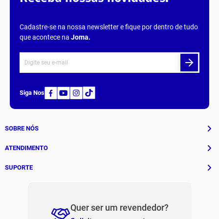
Cadastre-se na nossa newsletter e fique por dentro de tudo
que acontece na
Joma
.
Siga Nos
SOBRE NÓS
História
ATENDIMENTO
Patrocinados
Whatsapp
SUPORTE
(11) 94311-8416
Fale Conosco
E-mail
Institucional e Políticas
Quer ser um revendedor?
contato@jomabr.com.br