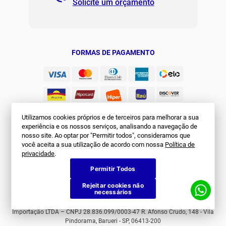
Solicite um orçamento
Regulamento Joma Club
Horário de Atendimento
Das 08:00 às 17:00 de seg à sex.
Solicitar Troca/Devolução
JOMA CLUB
FORMAS DE PAGAMENTO
Utilizamos cookies próprios e de terceiros para melhorar a sua
experiência e os nossos serviços, analisando a navegação de
nosso site. Ao optar por "Permitir todos", consideramos que
você aceita a sua utilização de acordo com nossa
Política de
SEGURANÇA
privacidade
.
Permitir Todos
Rejeitar cookies não
necessários
© Joma Brasil. Todos os direitos reservados. First Sports Comércio e
Importação LTDA – CNPJ 28.836.099/0003-47 R. Afonso Crudo, 148 - Vila
Pindorama, Barueri - SP, 06413-200