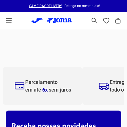
SAME DAY DELIVERY
| Entrega no mesmo dia!
Parcelamento
Entreg
em até
6x
sem juros
todo o
Receba nossas novidades.