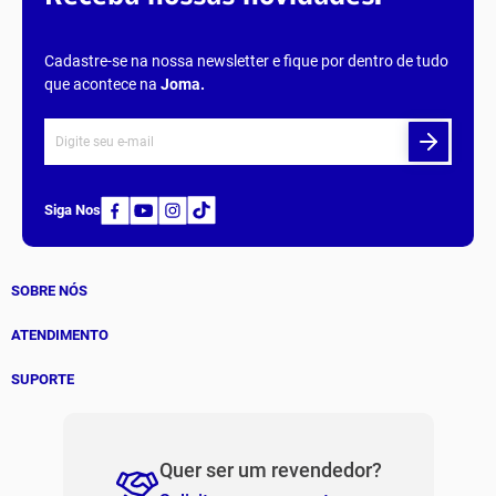
Cadastre-se na nossa newsletter e fique por dentro de tudo
que acontece na
Joma
.
Siga Nos
SOBRE NÓS
História
ATENDIMENTO
Patrocinados
Whatsapp
SUPORTE
(11) 94311-8416
Fale Conosco
E-mail
Institucional e Políticas
Quer ser um revendedor?
contato@jomabr.com.br