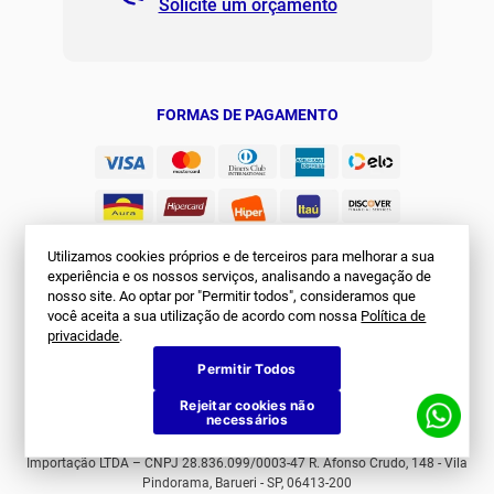
Solicite um orçamento
Regulamento Joma Club
Horário de Atendimento
Das 08:00 às 17:00 de seg à sex.
Solicitar Troca/Devolução
JOMA CLUB
FORMAS DE PAGAMENTO
Utilizamos cookies próprios e de terceiros para melhorar a sua
experiência e os nossos serviços, analisando a navegação de
nosso site. Ao optar por "Permitir todos", consideramos que
você aceita a sua utilização de acordo com nossa
Política de
SEGURANÇA
privacidade
.
Permitir Todos
Rejeitar cookies não
necessários
© Joma Brasil. Todos os direitos reservados. First Sports Comércio e
Importação LTDA – CNPJ 28.836.099/0003-47 R. Afonso Crudo, 148 - Vila
Pindorama, Barueri - SP, 06413-200