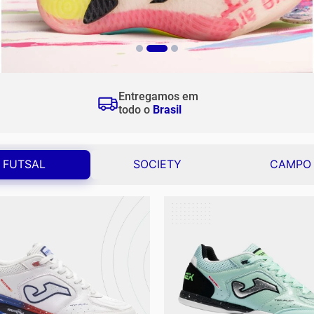
Tops
Calças
op flex rebound
Vestidos
Shorts e Bermudas
Entregamos em
todo o
Brasil
FUTSAL
SOCIETY
CAMPO