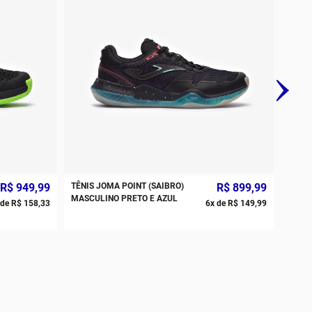
R$
949
,
99
TÊNIS JOMA POINT (SAIBRO)
R$
899
,
99
MASCULINO PRETO E AZUL
 de
R$
158
,
33
6
x de
R$
149
,
99