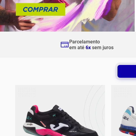
10
º
t
Parcelamento
em até
6x
sem juros