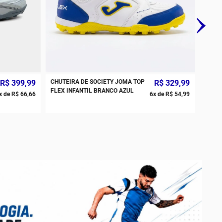
R$
399
,
99
CHUTEIRA DE SOCIETY JOMA TOP
R$
329
,
99
FLEX INFANTIL BRANCO AZUL
x de
R$
66
,
66
6
x de
R$
54
,
99