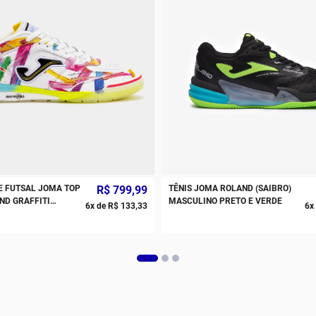
E FUTSAL JOMA TOP
R$
799
,
99
TÊNIS JOMA ROLAND (SAIBRO)
ND GRAFFITI
MASCULINO PRETO E VERDE
6
x de
R$
133
,
33
6
x