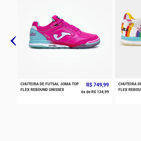
CHUTEIRA DE FUTSAL JOMA TOP
R$
749
,
99
CHUTEIRA D
FLEX REBOUND UNISSEX
FLEX REBOU
6
x de
R$
124
,
99
UNISSEX