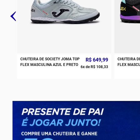
CHUTEIRA DE SOCIETY JOMA TOP
R$
649
,
99
CHUTEIRA D
FLEX MASCULINA AZUL E PRETO
FLEX MASCU
6
x de
R$
108
,
33