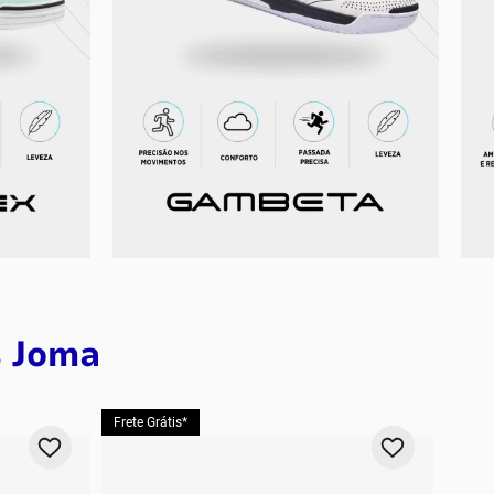
PP
P
M
G
GG
2GG/3G
s Joma
Frete Grátis*