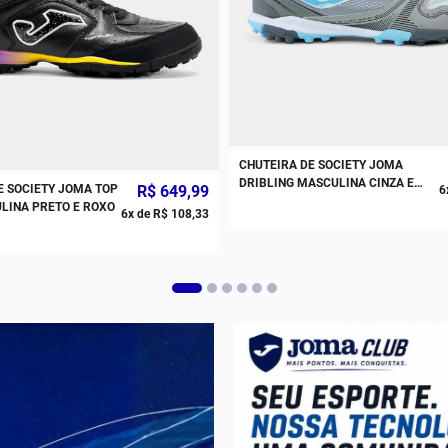
CHUTEIRA DE SOCIETY JOMA
DRIBLING MASCULINA CINZA E
E SOCIETY JOMA TOP
R$
649
,
99
6
AZUL
LINA PRETO E ROXO
6
x de
R$
108
,
33