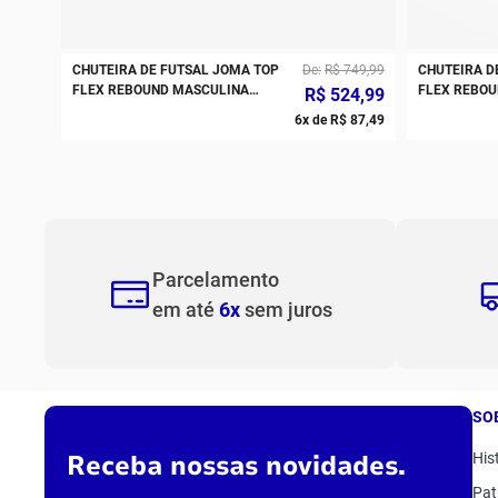
CHUTEIRA DE FUTSAL JOMA TOP
De
R$
749
,
99
CHUTEIRA D
FLEX REBOUND MASCULINA
FLEX REBOU
R$
524
,
99
BRANCO PRETO AMARELO
6
x de
R$
87
,
49
Parcelamento
em até
6x
sem juros
SO
Receba nossas novidades.
His
Pat