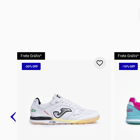
10
º
t
Frete Grátis*
Frete Grátis*
-
30%
-
10%