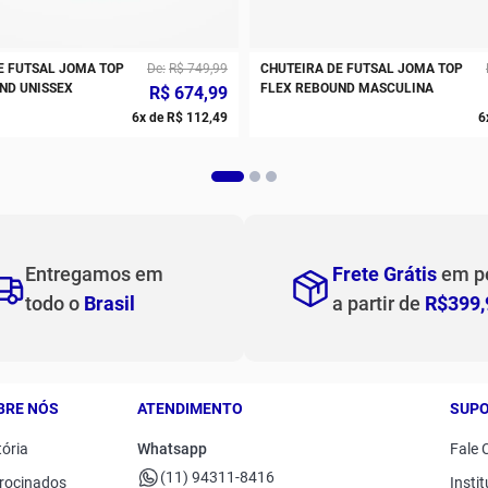
E FUTSAL JOMA TOP
De
R$
749
,
99
CHUTEIRA DE FUTSAL JOMA TOP
ND UNISSEX
FLEX REBOUND MASCULINA
R$
674
,
99
6
x de
R$
112
,
49
6
Entregamos em
Frete Grátis
em p
todo o
Brasil
a partir de
R$399,
BRE NÓS
ATENDIMENTO
SUP
tória
Whatsapp
Fale 
(11) 94311-8416
rocinados
Instit