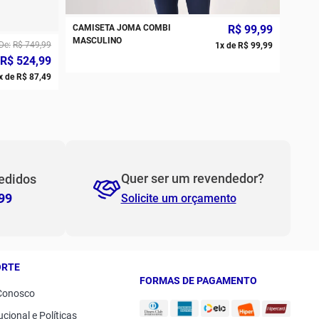
CAMISETA JOMA COMBI
R$
99
,
99
PP
P
MASCULINO
De
R$
749
,
99
1
x de
R$
99
,
99
R$
524
,
99
M
G
x de
R$
87
,
49
GG
2GG/3G
Quer ser um revendedor?
edidos
99
Solicite um orçamento
ORTE
FORMAS DE PAGAMENTO
Conosco
ucional e Políticas