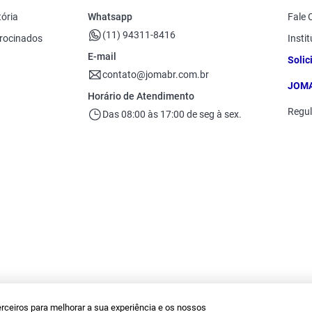
Tops
Shorts e Bermudas
op flex rebound
tória
Whatsapp
Fale 
Vestidos
(11) 94311-8416
rocinados
Instit
E-mail
Solic
contato@jomabr.com.br
JOMA
Horário de Atendimento
Regu
Das 08:00 às 17:00 de seg à sex.
erceiros para melhorar a sua experiência e os nossos