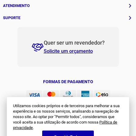
História
ATENDIMENTO
Patrocinados
Whatsapp
SUPORTE
(11) 94311-8416
Fale Conosco
E-mail
Institucional e Políticas
Quer ser um revendedor?
contato@jomabr.com.br
Solicite um orçamento
Regulamento Joma Club
Horário de Atendimento
Das 08:00 às 17:00 de seg à sex.
Solicitar Troca/Devolução
JOMA CLUB
FORMAS DE PAGAMENTO
Utilizamos cookies próprios e de terceiros para melhorar a sua
experiência e os nossos serviços, analisando a navegação de
nosso site. Ao optar por "Permitir todos", consideramos que
você aceita a sua utilização de acordo com nossa
Política de
privacidade
.