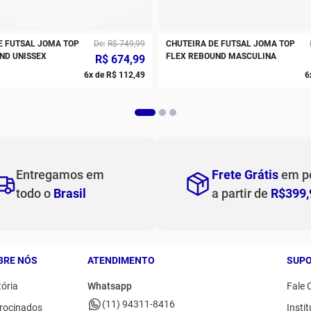
E FUTSAL JOMA TOP
De
R$
749
,
99
CHUTEIRA DE FUTSAL JOMA TOP
ND UNISSEX
FLEX REBOUND MASCULINA
R$
674
,
99
6
x de
R$
112
,
49
6
Entregamos em
Frete Grátis
em p
todo o
Brasil
a partir de
R$399,
BRE NÓS
ATENDIMENTO
SUP
tória
Whatsapp
Fale 
(11) 94311-8416
rocinados
Instit