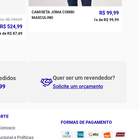
CAMISETA JOMA COMBI
R$
99
,
99
PP
P
MASCULINO
De
R$
749
,
99
1
x de
R$
99
,
99
R$
524
,
99
M
G
x de
R$
87
,
49
GG
2GG/3G
Quer ser um revendedor?
edidos
99
Solicite um orçamento
ORTE
FORMAS DE PAGAMENTO
Conosco
ucional e Políticas