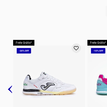
10
º
t
Frete Grátis*
Frete Grátis*
-
30%
-
10%