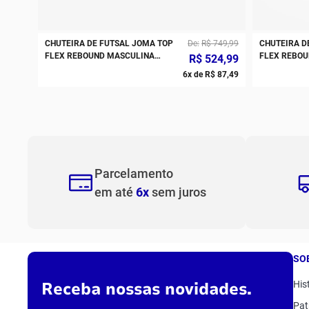
CHUTEIRA DE FUTSAL JOMA TOP
De
R$
749
,
99
CHUTEIRA D
FLEX REBOUND MASCULINA
FLEX REBOU
R$
524
,
99
BRANCO PRETO AMARELO
6
x de
R$
87
,
49
Parcelamento
em até
6x
sem juros
SO
Receba nossas novidades.
His
Pat