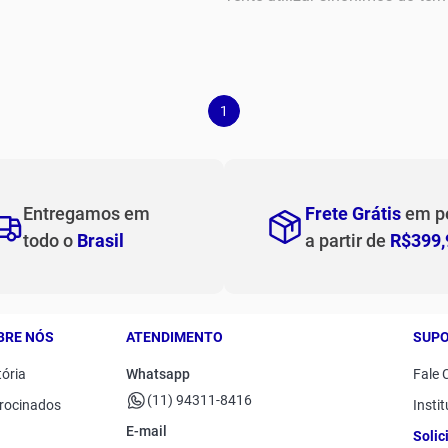
Tops
Calças
op flex rebound
Vestidos
Shorts e Bermudas
1
Entregamos em
Frete Grátis
em p
todo o
Brasil
a partir de
R$399,
BRE NÓS
ATENDIMENTO
SUP
tória
Whatsapp
Fale 
(11) 94311-8416
rocinados
Instit
E-mail
Solic