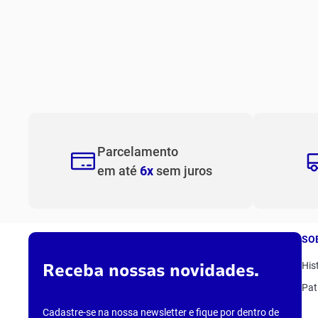
10
º
t
Parcelamento
em até
6x
sem juros
SO
Receba nossas novidades.
His
Pat
Cadastre-se na nossa newsletter e fique por dentro de