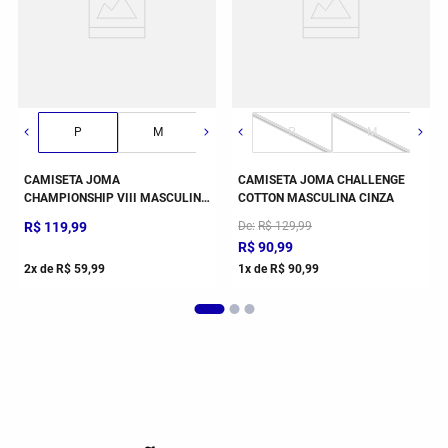
G
P
GG
M
2GG/3G
G
P
GG
M
2GG
CAMISETA JOMA
CAMISETA JOMA CHALLENGE
CHAMPIONSHIP VIII MASCULINA
COTTON MASCULINA CINZA
BRANCO
R$
119
,
99
De
R$
129
,
99
R$
90
,
99
2
x de
R$
59
,
99
1
x de
R$
90
,
99