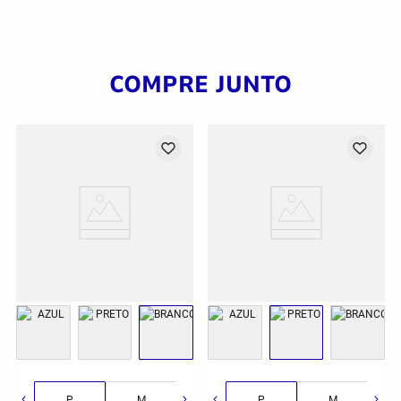
COMPRE JUNTO
G
GG
2GG/3G
P
M
G
P
GG
M