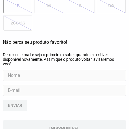
P
M
G
GG
2GG/3G
ENVIAR
INDISPONÍVEL