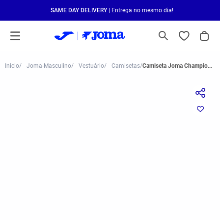
SAME DAY DELIVERY
| Entrega no mesmo dia!
Joma-Masculino
Vestuário
Camisetas
Camiseta Joma Championship VI Azul Marinho