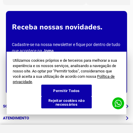
Receba nossas novidades.
Cadastre-se na nossa newsletter e fique por dentro de tudo
que acontece na
Joma
.
Utilizamos cookies próprios e de terceiros para melhorar a sua
experiência e os nossos serviços, analisando a navegação de
nosso site. Ao optar por "Permitir todos", consideramos que
você aceita a sua utilização de acordo com nossa
Política de
privacidade
.
Siga Nos
Permitir Todos
Rejeitar cookies não
necessários
SOBRE NÓS
História
ATENDIMENTO
Patrocinados
Whatsapp
SUPORTE