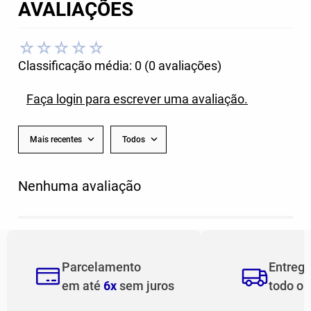
AVALIAÇÕES
☆
☆
☆
☆
☆
Classificação média: 0
(0 avaliações)
Faça login para escrever uma avaliação.
Mais recentes
Todos
Nenhuma avaliação
Parcelamento
Entreg
em até
6x
sem juros
todo o