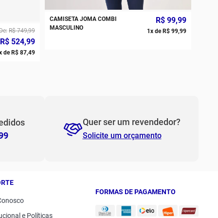
CAMISETA JOMA COMBI
R$
99
,
99
PP
P
MASCULINO
De
R$
749
,
99
1
x de
R$
99
,
99
R$
524
,
99
M
G
x de
R$
87
,
49
GG
2GG/3G
Quer ser um revendedor?
edidos
99
Solicite um orçamento
ORTE
FORMAS DE PAGAMENTO
Conosco
ucional e Políticas