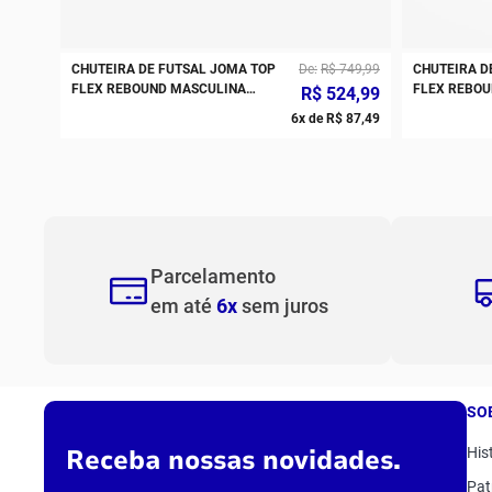
CHUTEIRA DE FUTSAL JOMA TOP
De
R$
749
,
99
CHUTEIRA D
FLEX REBOUND MASCULINA
FLEX REBOU
R$
524
,
99
BRANCO PRETO AMARELO
6
x de
R$
87
,
49
Parcelamento
em até
6x
sem juros
SO
Receba nossas novidades.
His
Pat