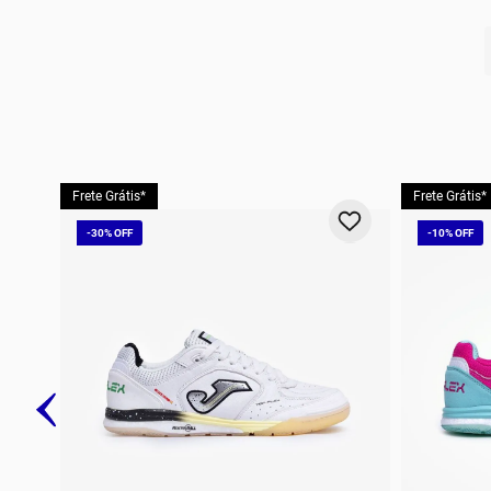
10
º
t
Frete Grátis*
Frete Grátis*
-
30%
-
10%