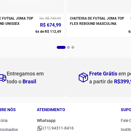
E FUTSAL JOMA TOP
De
R$
749
,
99
CHUTEIRA DE FUTSAL JOMA TOP
ND UNISSEX
FLEX REBOUND MASCULINA
R$
674
,
99
6
x de
R$
112
,
49
6
Entregamos em
Frete Grátis
em p
todo o
Brasil
a partir de
R$399,
BRE NÓS
ATENDIMENTO
SUP
tória
Whatsapp
Fale 
(11) 94311-8416
rocinados
Instit