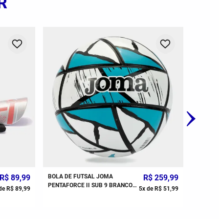
R
BOLA D
JOMA N
VERME
R$
89
,
99
BOLA DE FUTSAL JOMA
R$
259
,
99
PENTAFORCE II SUB 9 BRANCO
de
R$
89
,
99
5
x de
R$
51
,
99
AZUL