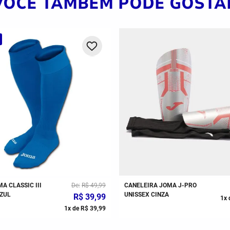
VOCÊ TAMBÉM PODE GOSTA
A CLASSIC III
De
R$
49
,
99
CANELEIRA JOMA J-PRO
ZUL
UNISSEX CINZA
R$
39
,
99
1
x 
1
x de
R$
39
,
99