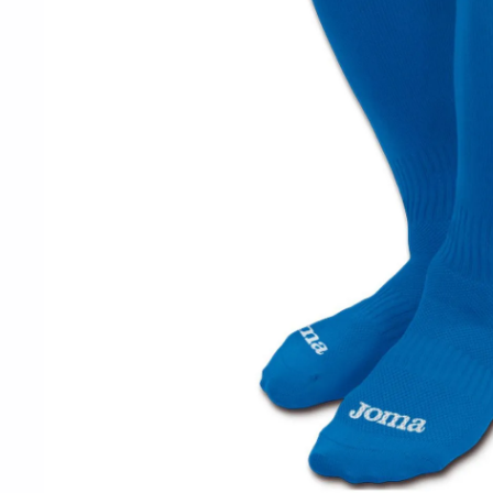
10
º
t