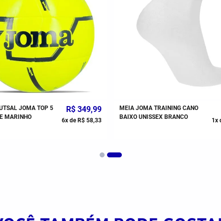
UTSAL JOMA TOP 5
R$
349
,
99
MEIA JOMA TRAINING CANO
E MARINHO
BAIXO UNISSEX BRANCO
6
x de
R$
58
,
33
1
x 