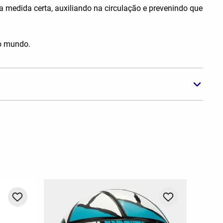
na medida certa, auxiliando na circulação e prevenindo que
do mundo.
-
20%
MEIÃO J
BRANC