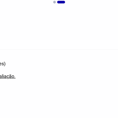
es)
aliação.