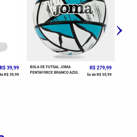
R$
39
,
99
BOLA DE FUTSAL JOMA
R$
279
,
99
PENTAFORCE BRANCO AZUL
de
R$
39
,
99
5
x de
R$
55
,
99