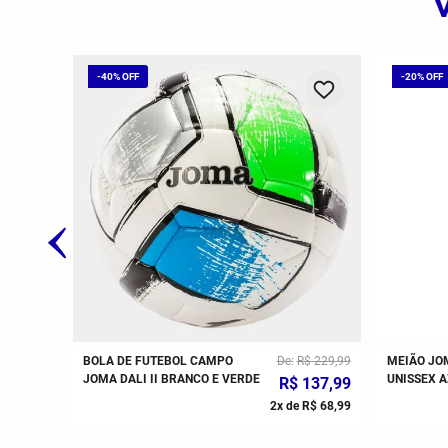
-
40%
-
20%
349
,
99
BOLA DE FUTEBOL CAMPO
De
R$
229
,
99
MEIÃO JOM
JOMA DALI II BRANCO E VERDE
UNISSEX A
R$
137
,
99
R$
58
,
33
2
x de
R$
68
,
99