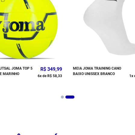
UTSAL JOMA TOP 5
R$
349
,
99
MEIA JOMA TRAINING CANO
E MARINHO
BAIXO UNISSEX BRANCO
6
x de
R$
58
,
33
1
x 