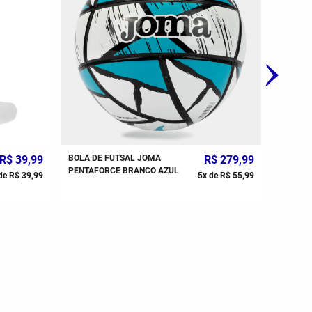
R$
39
,
99
BOLA DE FUTSAL JOMA
R$
279
,
99
PENTAFORCE BRANCO AZUL
de
R$
39
,
99
5
x de
R$
55
,
99