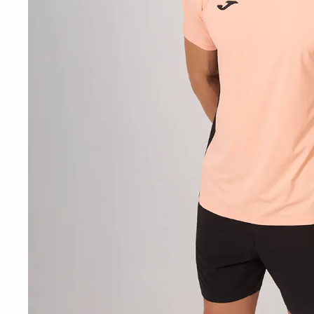
10
º
t