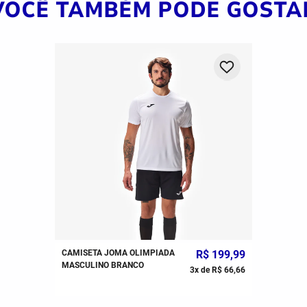
VOCÊ TAMBÉM PODE GOSTA
CAMISETA JOMA OLIMPIADA
R$
199
,
99
MASCULINO BRANCO
3
x de
R$
66
,
66