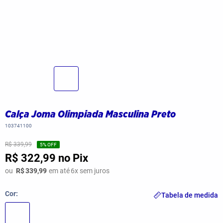
Calça Joma Olimpiada Masculina Preto
103741100
R$ 339,99
5
% OFF
R$ 322,99
no Pix
ou
R$
339,99
em até
6
x sem juros
Cor
Tabela de medida