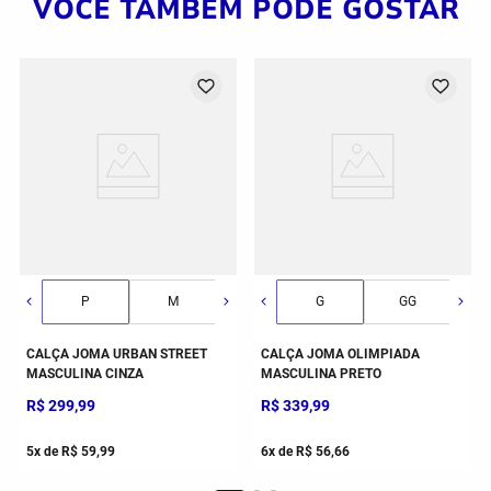
VOCÊ TAMBÉM PODE GOSTAR
M
P
P
M
2GG/3G
G
G
GG
GG
2GG/3G
CALÇA JOMA URBAN STREET
CALÇA JOMA OLIMPIADA
MASCULINA CINZA
MASCULINA PRETO
R$
299
,
99
R$
339
,
99
5
x de
R$
59
,
99
6
x de
R$
56
,
66