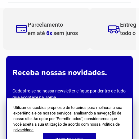
Parcelamento
Entreg
em até
6x
sem juros
todo o
Receba nossas novidades.
Cadastre-se na nossa newsletter e fique por dentro de tudo
que acontece na
Joma
.
Utilizamos cookies próprios e de terceiros para melhorar a sua
experiência e os nossos serviços, analisando a navegação de
nosso site. Ao optar por "Permitir todos", consideramos que
você aceita a sua utilização de acordo com nossa
Política de
privacidade
.
Siga Nos