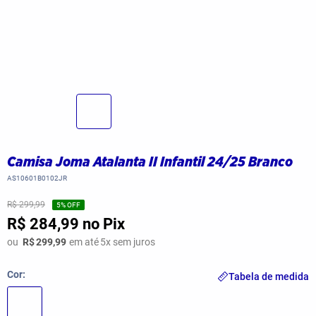
Camisa Joma Atalanta II Infantil 24/25 Branco
AS10601B0102JR
R$ 299,99
5
% OFF
R$ 284,99
no Pix
ou
R$
299,99
em até
5
x sem juros
Cor
Tabela de medida