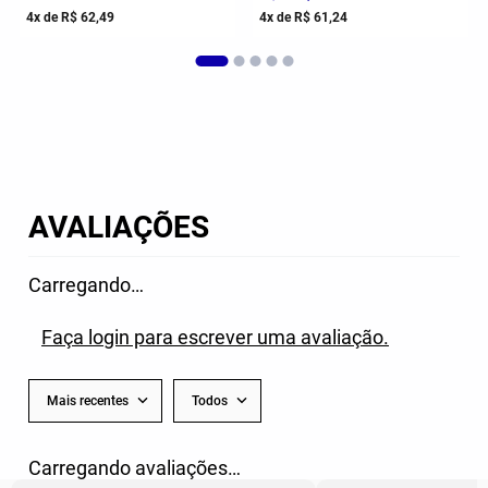
4
x de
R$
62
,
49
4
x de
R$
61
,
24
AVALIAÇÕES
Carregando…
Faça login para escrever uma avaliação.
Mais recentes
Todos
Carregando avaliações…