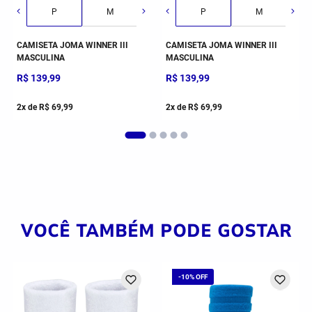
P
M
G
P
GG
M
CAMISETA JOMA WINNER III
CAMISETA JOMA WINNER III
MASCULINA
MASCULINA
R$
139
,
99
R$
139
,
99
2
x de
R$
69
,
99
2
x de
R$
69
,
99
VOCÊ TAMBÉM PODE GOSTAR
-
10%