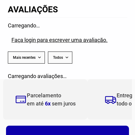
AVALIAÇÕES
Carregando…
Faça login para escrever uma avaliação.
Mais recentes
Todos
Carregando avaliações…
Parcelamento
Entreg
em até
6x
sem juros
todo o