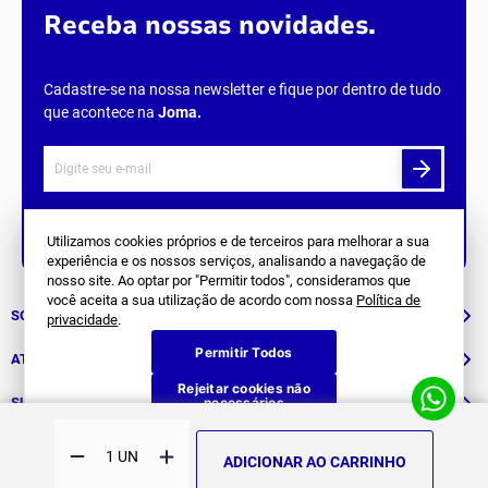
Receba nossas novidades.
Cadastre-se na nossa newsletter e fique por dentro de tudo
que acontece na
Joma
.
Siga Nos
Utilizamos cookies próprios e de terceiros para melhorar a sua
experiência e os nossos serviços, analisando a navegação de
nosso site. Ao optar por "Permitir todos", consideramos que
você aceita a sua utilização de acordo com nossa
Política de
SOBRE NÓS
privacidade
.
Permitir Todos
História
ATENDIMENTO
Rejeitar cookies não
Patrocinados
necessários
Whatsapp
SUPORTE
(11) 94311-8416
Fale Conosco
ADICIONAR AO CARRINHO
E-mail