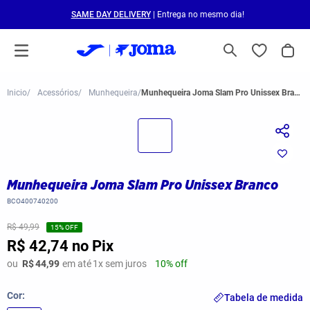
SAME DAY DELIVERY
| Entrega no mesmo dia!
Acessórios
Munhequeira
Munhequeira Joma Slam Pro Unissex Branco
Munhequeira Joma Slam Pro Unissex Branco
BCO400740200
R$ 49,99
15
% OFF
R$ 42,74
no Pix
ou
R$
44,99
em até
1
x sem juros
10% off
Cor
Tabela de medida