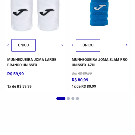
ÚNICO
ÚNICO
MUNHEQUEIRA JOMA LARGE
MUNHEQUEIRA JOMA SLAM PRO
BRANCO UNISSEX
UNISSEX AZUL
R$
59
,
99
De
R$
89
,
99
R$
80
,
99
1
x de
R$
59
,
99
1
x de
R$
80
,
99