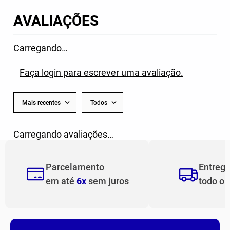
AVALIAÇÕES
Carregando…
Faça login para escrever uma avaliação.
Mais recentes
Todos
Carregando avaliações…
Parcelamento
Entreg
em até
6x
sem juros
todo o