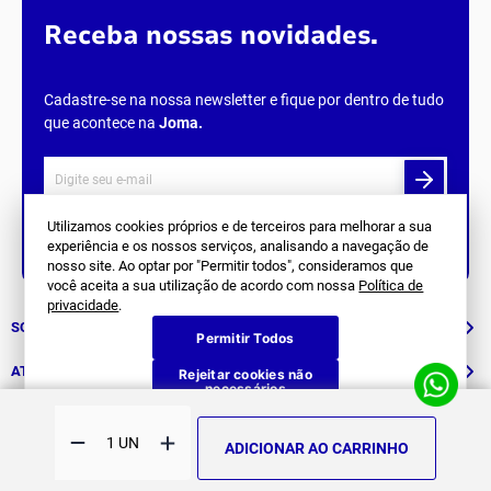
Receba nossas novidades.
Cadastre-se na nossa newsletter e fique por dentro de tudo
que acontece na
Joma
.
Utilizamos cookies próprios e de terceiros para melhorar a sua
experiência e os nossos serviços, analisando a navegação de
Siga Nos
nosso site. Ao optar por "Permitir todos", consideramos que
você aceita a sua utilização de acordo com nossa
Política de
privacidade
.
SOBRE NÓS
Permitir Todos
História
ATENDIMENTO
Rejeitar cookies não
necessários
Patrocinados
Whatsapp
SUPORTE
(11) 94311-8416
ADICIONAR AO CARRINHO
Fale Conosco
E-mail