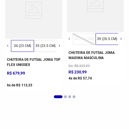
9 (26.5 CM)
40 (27 CM)
41 (28 CM)
42 (29 CM)
38 (25.5 CM)
43 (30 CM)
39 (26.5 CM)
40 (
42 (29 CM)
34 (23 CM)
35 (23.5 CM)
36 (24.5 CM)
37 (25 CM)
38 (25.5 CM)
CHUTEIRA DE FUTSAL JOMA
MAXIMA MASCULINA
CHUTEIRA DE FUTSAL JOMA TOP
FLEX UNISSEX
De
R$
329
,
99
R$
230
,
99
R$
679
,
99
4
x de
R$
57
,
74
6
x de
R$
113
,
33