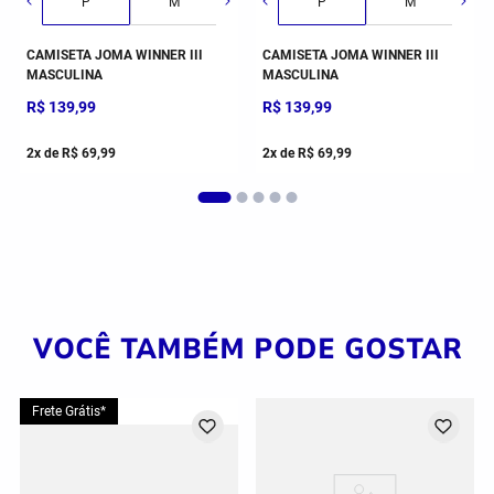
P
M
G
P
GG
M
CAMISETA JOMA WINNER III
CAMISETA JOMA WINNER III
MASCULINA
MASCULINA
R$
139
,
99
R$
139
,
99
2
x de
R$
69
,
99
2
x de
R$
69
,
99
VOCÊ TAMBÉM PODE GOSTAR
Frete Grátis*