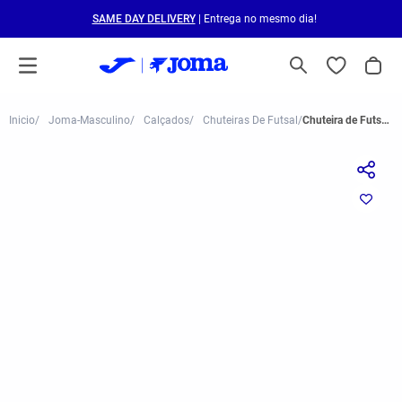
SAME DAY DELIVERY
| Entrega no mesmo dia!
Joma-Masculino
Calçados
Chuteiras De Futsal
Chuteira de Futsal Joma Top Flex Plus Graffiti Masculina Branco