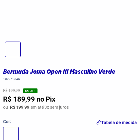
Bermuda Joma Open III Masculino Verde
102252346
R$ 199,99
5
% OFF
R$ 189,99
no Pix
ou
R$
199,99
em até
3
x sem juros
Cor
Tabela de medida