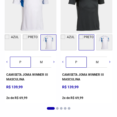
G
GG
2GG/3G
P
M
G
P
GG
M
CAMISETA JOMA WINNER III
CAMISETA JOMA WINNER III
MASCULINA
MASCULINA
R$
139
,
99
R$
139
,
99
2
x de
R$
69
,
99
2
x de
R$
69
,
99