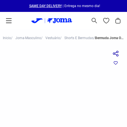
SAME DAY DELIVERY
| Entrega no mesmo dia!
Joma-Masculino
Vestuário
Shorts E Bermudas
Bermuda Joma Open III Masculino Verde