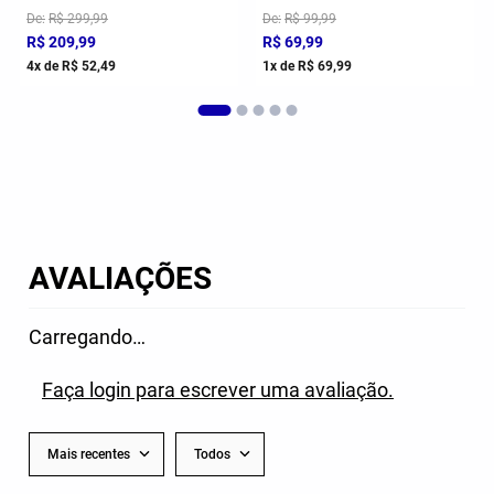
De
R$
299
,
99
De
R$
99
,
99
R$
209
,
99
R$
69
,
99
4
x de
R$
52
,
49
1
x de
R$
69
,
99
AVALIAÇÕES
Carregando…
Faça login para escrever uma avaliação.
Mais recentes
Todos