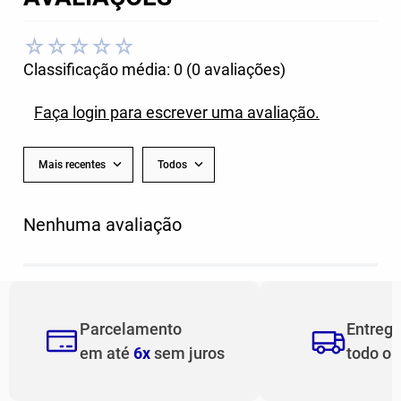
☆
☆
☆
☆
☆
Classificação média: 0
(0 avaliações)
Faça login para escrever uma avaliação.
Mais recentes
Todos
Nenhuma avaliação
Parcelamento
Entreg
em até
6x
sem juros
todo o