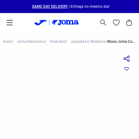
SAME DAY DELIVERY
| Entrega no mesmo dia!
Joma-Masculino
Vestuário
Jaquetas E Moletons
Blusa Joma Combi Azul Marinho e Branco