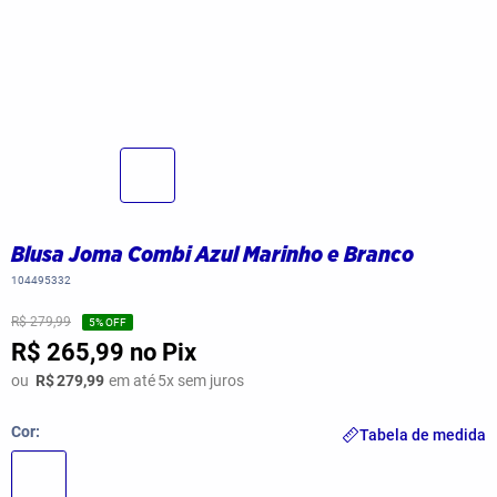
Blusa Joma Combi Azul Marinho e Branco
104495332
R$ 279,99
5
% OFF
R$ 265,99
no Pix
ou
R$
279,99
em até
5
x sem juros
Cor
Tabela de medida