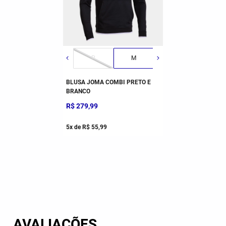
P
M
G
GG
BLUSA JOMA COMBI PRETO E
BRANCO
R$
279
,
99
5
x de
R$
55
,
99
AVALIAÇÕES