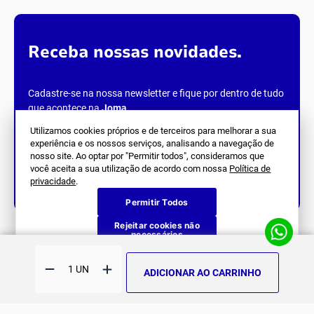
Receba nossas novidades.
Cadastre-se na nossa newsletter e fique por dentro de tudo
que acontece na
Joma
.
Utilizamos cookies próprios e de terceiros para melhorar a sua
experiência e os nossos serviços, analisando a navegação de
nosso site. Ao optar por "Permitir todos", consideramos que
você aceita a sua utilização de acordo com nossa
Política de
privacidade
.
Siga Nos
Permitir Todos
Rejeitar cookies não
necessários
SOBRE NÓS
História
ATENDIMENTO
ADICIONAR AO CARRINHO
Patrocinados
Whatsapp
SUPORTE
(11) 94311-8416