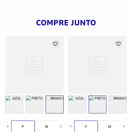
COMPRE JUNTO
G
GG
2GG/3G
P
M
G
P
GG
M