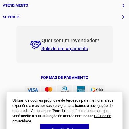
História
ATENDIMENTO
Patrocinados
Whatsapp
SUPORTE
(11) 94311-8416
Fale Conosco
E-mail
Institucional e Políticas
Quer ser um revendedor?
contato@jomabr.com.br
Solicite um orçamento
Regulamento Joma Club
Horário de Atendimento
Das 08:00 às 17:00 de seg à sex.
Solicitar Troca/Devolução
JOMA CLUB
FORMAS DE PAGAMENTO
Utilizamos cookies próprios e de terceiros para melhorar a sua
experiência e os nossos serviços, analisando a navegação de
nosso site. Ao optar por "Permitir todos", consideramos que
você aceita a sua utilização de acordo com nossa
Política de
privacidade
.