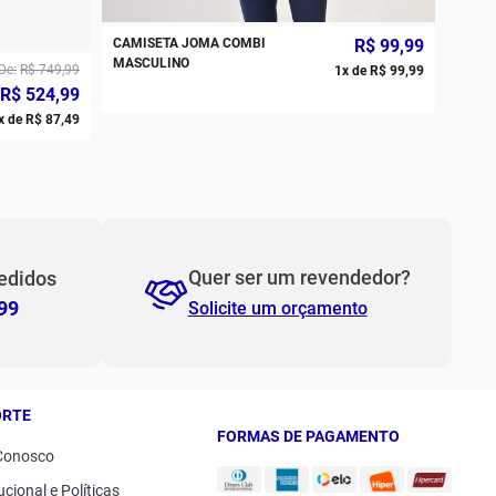
CAMISETA JOMA COMBI
R$
99
,
99
PP
P
MASCULINO
De
R$
749
,
99
1
x de
R$
99
,
99
R$
524
,
99
M
G
x de
R$
87
,
49
GG
2GG/3G
Quer ser um revendedor?
edidos
99
Solicite um orçamento
ORTE
FORMAS DE PAGAMENTO
Conosco
ucional e Políticas