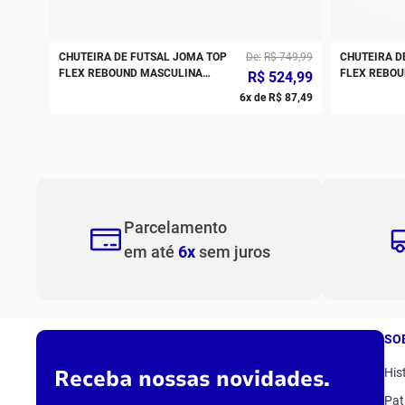
CHUTEIRA DE FUTSAL JOMA TOP
De
R$
749
,
99
CHUTEIRA D
FLEX REBOUND MASCULINA
FLEX REBOU
R$
524
,
99
BRANCO PRETO AMARELO
6
x de
R$
87
,
49
Parcelamento
em até
6x
sem juros
SO
Receba nossas novidades.
His
Pat