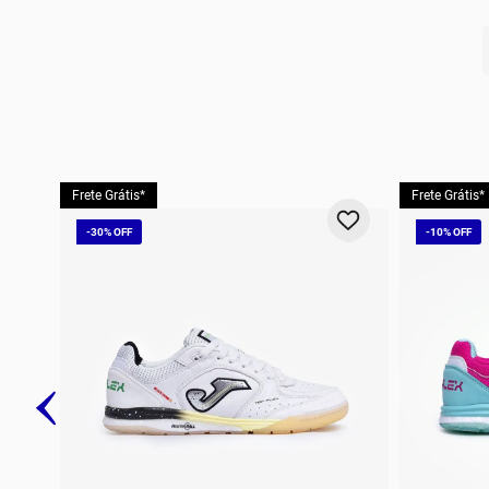
10
º
t
Frete Grátis*
Frete Grátis*
-
30%
-
10%