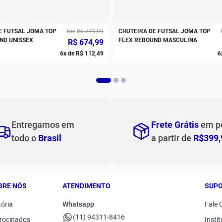
E FUTSAL JOMA TOP
De
R$
749
,
99
CHUTEIRA DE FUTSAL JOMA TOP
ND UNISSEX
FLEX REBOUND MASCULINA
R$
674
,
99
6
x de
R$
112
,
49
6
Entregamos em
Frete Grátis
em p
todo o
Brasil
a partir de
R$399,
BRE NÓS
ATENDIMENTO
SUP
tória
Whatsapp
Fale 
(11) 94311-8416
rocinados
Instit