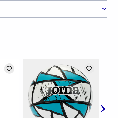
-
20%