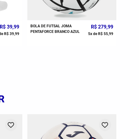
R$
39
,
99
BOLA DE FUTSAL JOMA
R$
279
,
99
MEIÃO J
PENTAFORCE BRANCO AZUL
UNISSE
de
R$
39
,
99
5
x de
R$
55
,
99
R