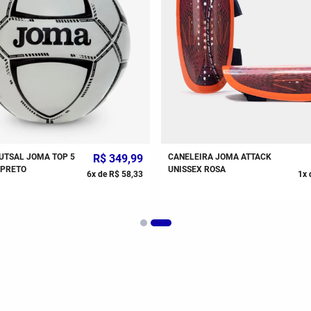
UTSAL JOMA TOP 5
R$
349
,
99
CANELEIRA JOMA ATTACK
 PRETO
UNISSEX ROSA
6
x de
R$
58
,
33
1
x 