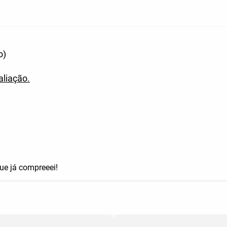
o)
aliação.
ue já compreeei!