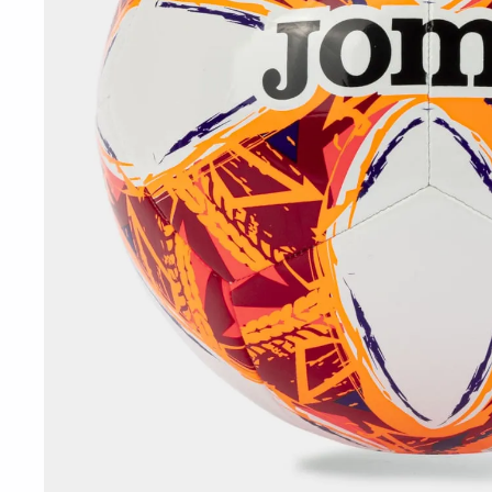
10
º
t