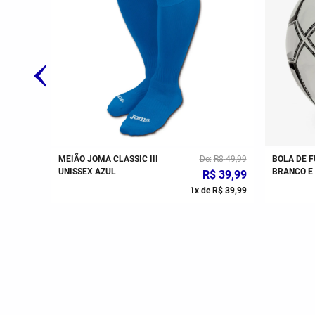
$
49
,
99
MEIÃO JOMA CLASSIC III
De
R$
49
,
99
BOLA DE F
UNISSEX AZUL
BRANCO E
R$
39
,
99
R$
49
,
99
1
x de
R$
39
,
99