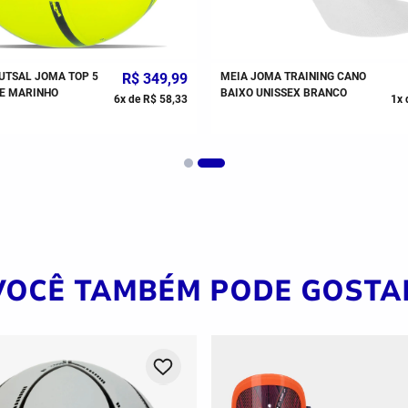
UTSAL JOMA TOP 5
R$
349
,
99
MEIA JOMA TRAINING CANO
E MARINHO
BAIXO UNISSEX BRANCO
6
x de
R$
58
,
33
1
x 
VOCÊ TAMBÉM PODE GOSTA