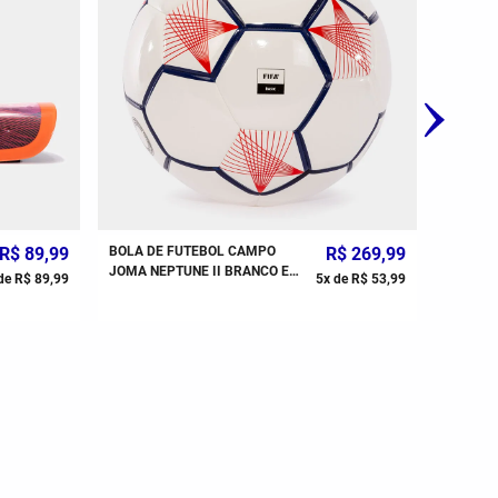
R$
89
,
99
BOLA DE FUTEBOL CAMPO
R$
269
,
99
BOLA D
JOMA NEPTUNE II BRANCO E
AMAREL
de
R$
89
,
99
5
x de
R$
53
,
99
VERMELHO