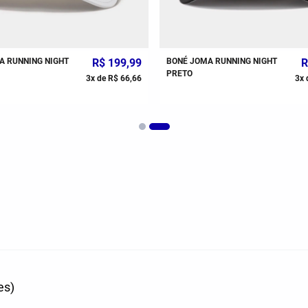
A RUNNING NIGHT
R$
199
,
99
BONÉ JOMA RUNNING NIGHT
R
PRETO
3
x de
R$
66
,
66
3
x 
es)