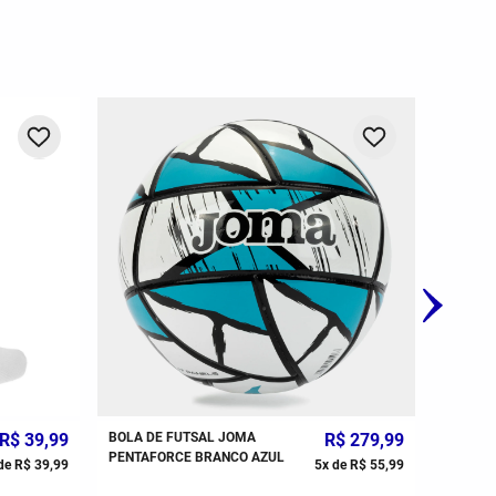
-
20%
R$
39
,
99
BOLA DE FUTSAL JOMA
R$
279
,
99
MEIÃO J
PENTAFORCE BRANCO AZUL
UNISSE
de
R$
39
,
99
5
x de
R$
55
,
99