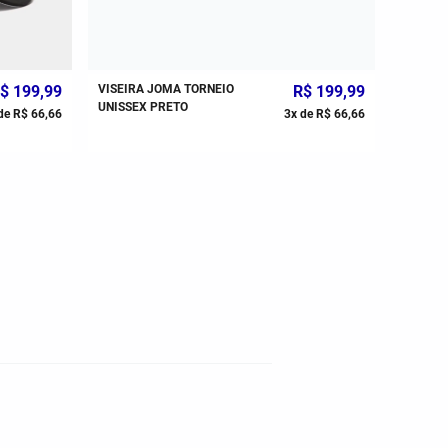
$
199
,
99
VISEIRA JOMA TORNEIO
R$
199
,
99
BONÉ J
UNISSEX PRETO
AZUL M
de
R$
66
,
66
3
x de
R$
66
,
66