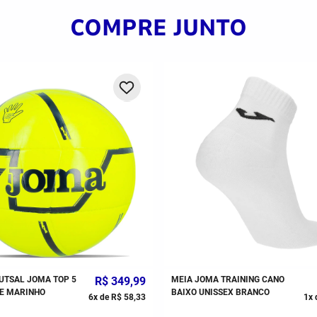
COMPRE JUNTO
UTSAL JOMA TOP 5
R$
349
,
99
MEIA JOMA TRAINING CANO
E MARINHO
BAIXO UNISSEX BRANCO
6
x de
R$
58
,
33
1
x 