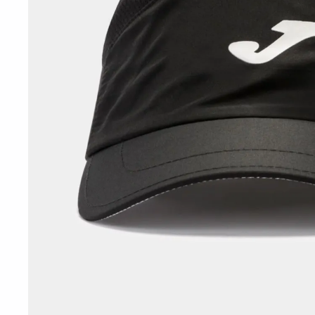
10
º
t