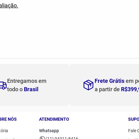
aliação.
Entregamos em
Frete Grátis
em p
todo o
Brasil
a partir de
R$399,
BRE NÓS
ATENDIMENTO
SUP
tória
Whatsapp
Fale 
(11) 94311-8416