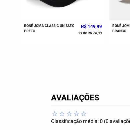
199
,
99
BONÉ JOMA CLASSIC UNISSEX
R$
149
,
99
BONÉ JOM
PRETO
BRANCO
R$
66
,
66
2
x de
R$
74
,
99
AVALIAÇÕES
☆
☆
☆
☆
☆
Classificação média: 0
(0 avaliaçõ