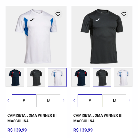
G
GG
2GG/3G
P
M
G
P
GG
M
CAMISETA JOMA WINNER III
CAMISETA JOMA WINNER III
MASCULINA
MASCULINA
R$
139
,
99
R$
139
,
99