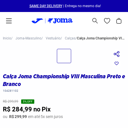
SAME DAY DELIVERY
| Entrega no mesmo dia!
Joma-Masculino
Vestuário
Calças
Calça Joma Championship VIII Masculina Preto e Branco
Calça Joma Championship VIII Masculina Preto e
Branco
104281102
R$ 299,99
5
% OFF
R$ 284,99
no Pix
ou
R$
299,99
em até
5
x sem juros