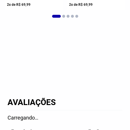
2
x de
R$
69
,
99
2
x de
R$
69
,
99
AVALIAÇÕES
Carregando…