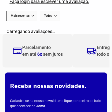
Faça login para escrever uma avaliação.
Mais recentes
Todos
Carregando avaliações…
Parcelamento
Entreg
em até
6x
sem juros
todo o
Receba nossas novidades.
Cadastre-se na nossa newsletter e fique por dentro de tudo
que acontece na
Joma
.