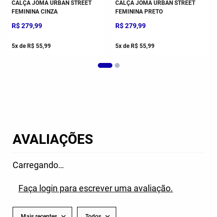
CALÇA JOMA URBAN STREET
CALÇA JOMA URBAN STREET
FEMININA CINZA
FEMININA PRETO
R$
279
,
99
R$
279
,
99
5
x de
R$
55
,
99
5
x de
R$
55
,
99
AVALIAÇÕES
Carregando…
Faça login para escrever uma avaliação.
Mais recentes
Todos