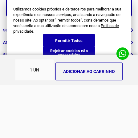
Siga Nos
Utilizamos cookies próprios e de terceiros para melhorar a sua
experiência e os nossos serviços, analisando a navegação de
nosso site. Ao optar por "Permitir todos", consideramos que
você aceita a sua utilização de acordo com nossa
Política de
SOBRE NÓS
privacidade
.
Permitir Todos
História
ATENDIMENTO
Rejeitar cookies não
Patrocinados
necessários
Whatsapp
SUPORTE
(11) 94311-8416
Fale Conosco
ADICIONAR AO CARRINHO
E-mail
Institucional e Políticas
Quer ser um revendedor?
contato@jomabr.com.br
Solicite um orçamento
Regulamento Joma Club
Horário de Atendimento
Das 08:00 às 17:00 de seg à sex.
Solicitar Troca/Devolução
JOMA CLUB
FORMAS DE PAGAMENTO