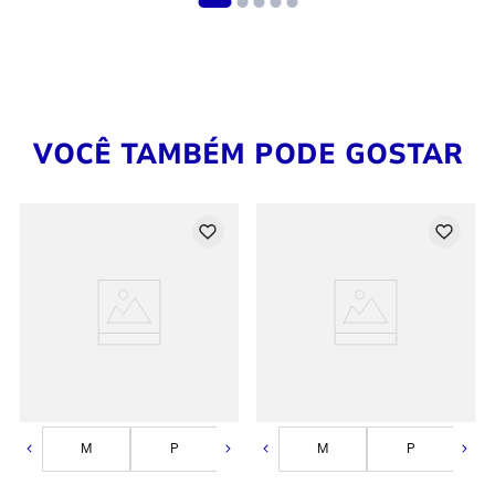
VOCÊ TAMBÉM PODE GOSTAR
M
M
G
P
G
M
GG
P