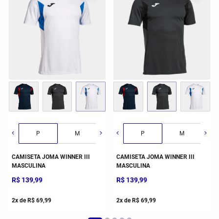
G
GG
2GG/3G
P
M
G
P
GG
M
CAMISETA JOMA WINNER III
CAMISETA JOMA WINNER III
MASCULINA
MASCULINA
R$
139
,
99
R$
139
,
99
2
x de
R$
69
,
99
2
x de
R$
69
,
99