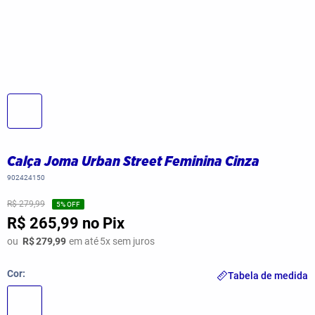
Calça Joma Urban Street Feminina Cinza
902424150
R$ 279,99
5
% OFF
R$ 265,99
no Pix
ou
R$
279,99
em até
5
x sem juros
Cor
Tabela de medida