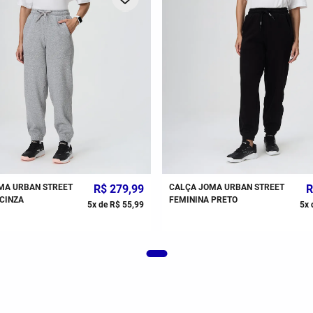
MA URBAN STREET
R$
279
,
99
CALÇA JOMA URBAN STREET
R
CINZA
FEMININA PRETO
5
x de
R$
55
,
99
5
x 