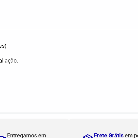
es)
aliação.
Entregamos em
Frete Grátis
em p