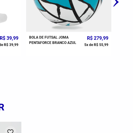
R$
39
,
99
BOLA DE FUTSAL JOMA
R$
279
,
99
MEIÃO J
PENTAFORCE BRANCO AZUL
UNISSE
de
R$
39
,
99
5
x de
R$
55
,
99
R