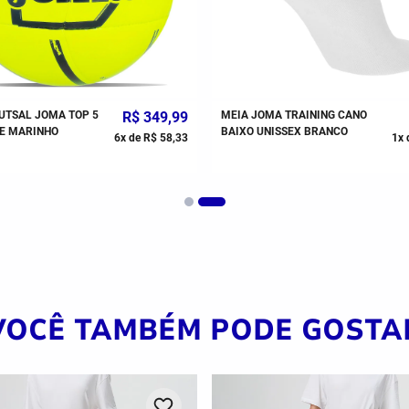
UTSAL JOMA TOP 5
R$
349
,
99
MEIA JOMA TRAINING CANO
E MARINHO
BAIXO UNISSEX BRANCO
6
x de
R$
58
,
33
1
x 
VOCÊ TAMBÉM PODE GOSTA