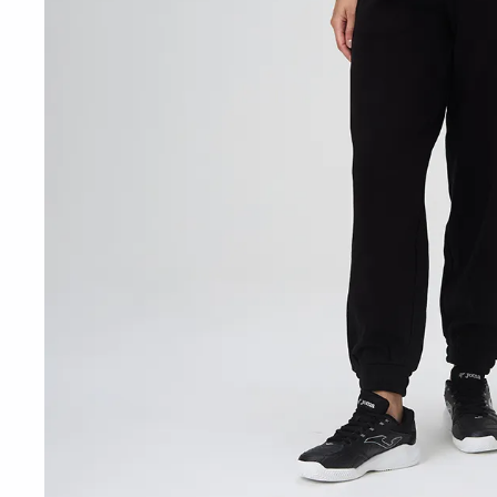
10
º
t