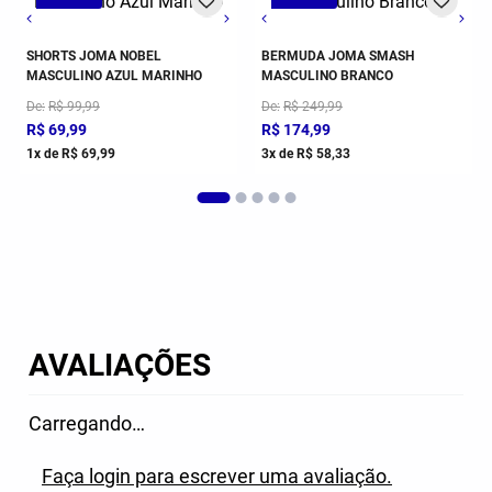
G
GG
3G
P
M
G
P
GG
M
2GG/3G
SHORTS JOMA NOBEL
BERMUDA JOMA SMASH
MASCULINO AZUL MARINHO
MASCULINO BRANCO
De
R$
99
,
99
De
R$
249
,
99
R$
69
,
99
R$
174
,
99
1
x de
R$
69
,
99
3
x de
R$
58
,
33