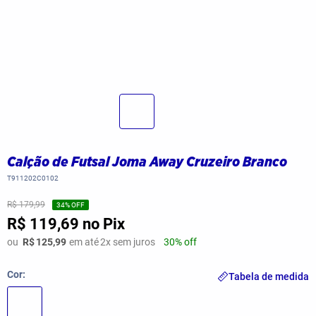
Calção de Futsal Joma Away Cruzeiro Branco
T911202C0102
R$ 179,99
34
% OFF
R$ 119,69
no Pix
ou
R$
125,99
em até
2
x sem juros
30% off
Cor
Tabela de medida