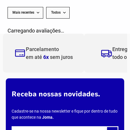
AVALIAÇÕES
Carregando…
Faça login para escrever uma avaliação.
Mais recentes
Todos
Carregando avaliações…
Parcelamento
Entreg
em até
6x
sem juros
todo o