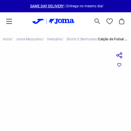
SAME DAY DELIVERY
| Entrega no mesmo dia!
Joma-Masculino
Vestuário
Shorts E Bermudas
Calção de Futsal Joma Away Cruzeiro Branco