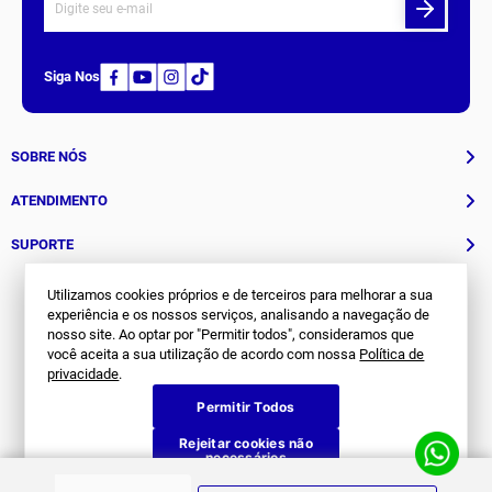
Receba nossas novidades.
Cadastre-se na nossa newsletter e fique por dentro de tudo
que acontece na
Joma
.
Siga Nos
Utilizamos cookies próprios e de terceiros para melhorar a sua
experiência e os nossos serviços, analisando a navegação de
nosso site. Ao optar por "Permitir todos", consideramos que
você aceita a sua utilização de acordo com nossa
Política de
SOBRE NÓS
privacidade
.
Permitir Todos
História
ATENDIMENTO
Rejeitar cookies não
Patrocinados
necessários
Whatsapp
SUPORTE
(11) 94311-8416