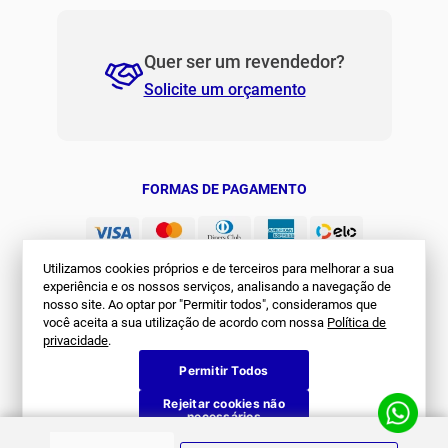
Siga Nos
SOBRE NÓS
História
ATENDIMENTO
Patrocinados
Whatsapp
SUPORTE
(11) 94311-8416
Fale Conosco
Utilizamos cookies próprios e de terceiros para melhorar a sua
E-mail
Institucional e Políticas
Quer ser um revendedor?
experiência e os nossos serviços, analisando a navegação de
contato@jomabr.com.br
nosso site. Ao optar por "Permitir todos", consideramos que
Solicite um orçamento
Regulamento Joma Club
você aceita a sua utilização de acordo com nossa
Política de
Horário de Atendimento
privacidade
.
Das 08:00 às 17:00 de seg à sex.
Solicitar Troca/Devolução
Permitir Todos
JOMA CLUB
Rejeitar cookies não
FORMAS DE PAGAMENTO
necessários