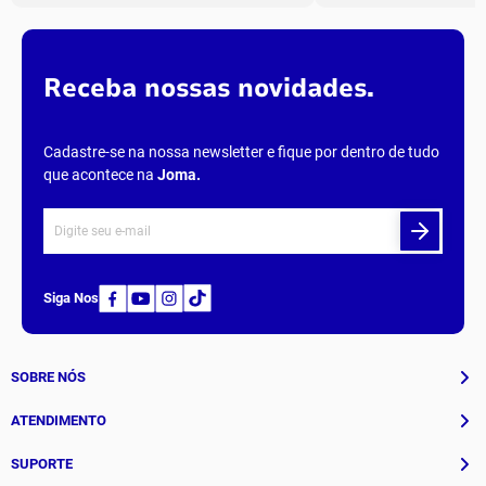
Mais recentes
Todos
Carregando avaliações…
Parcelamento
Entreg
em até
6x
sem juros
todo o
Receba nossas novidades.
Cadastre-se na nossa newsletter e fique por dentro de tudo
que acontece na
Joma
.