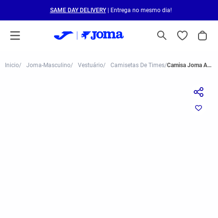
SAME DAY DELIVERY
| Entrega no mesmo dia!
Joma-Masculino
Vestuário
Camisetas De Times
Camisa Joma Anderlecht III 25/26 Azul