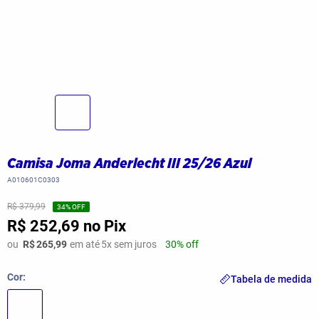
Camisa Joma Anderlecht III 25/26 Azul
A010601C0303
R$ 379,99
34
% OFF
R$ 252,69
no Pix
ou
R$
265,99
em até
5
x sem juros
30% off
Cor
Tabela de medida