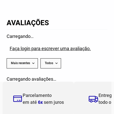
CAMISA JOMA LEGANES III
CAMISA JOMA GETAFE III 25/26
INFANTIL 25/26 - VERMELHO
AMARELO
De
R$
349
,
99
R$
379
,
99
R$
244
,
99
4
x de
R$
61
,
24
6
x de
R$
63
,
33
AVALIAÇÕES
Carregando…
Faça login para escrever uma avaliação.