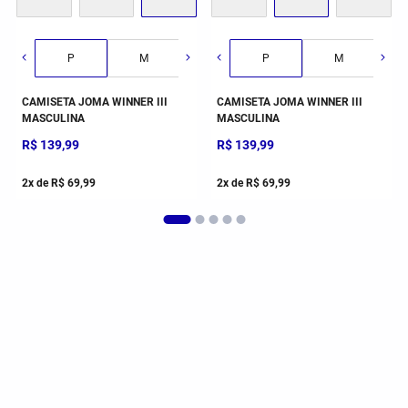
P
M
G
P
GG
M
CAMISETA JOMA WINNER III
CAMISETA JOMA WINNER III
MASCULINA
MASCULINA
R$
139
,
99
R$
139
,
99
2
x de
R$
69
,
99
2
x de
R$
69
,
99
VOCÊ TAMBÉM PODE GOSTAR
-
30%