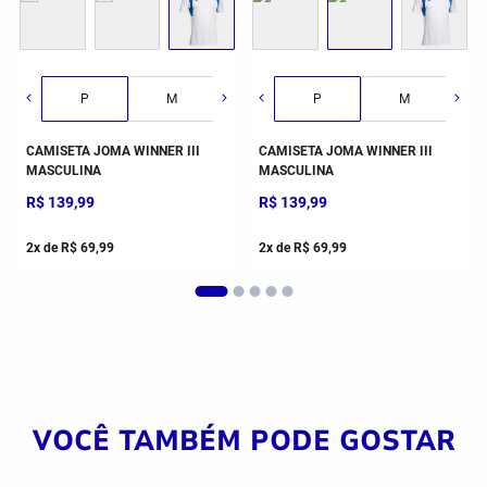
G
GG
2GG/3G
P
M
G
P
GG
M
CAMISETA JOMA WINNER III
CAMISETA JOMA WINNER III
MASCULINA
MASCULINA
R$
139
,
99
R$
139
,
99
2
x de
R$
69
,
99
2
x de
R$
69
,
99
VOCÊ TAMBÉM PODE GOSTAR