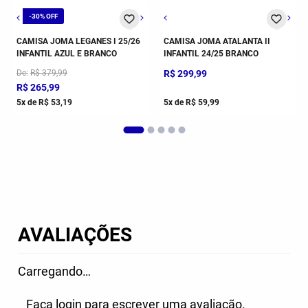
-
30%
14
10
12
14
10
12
CAMISA JOMA LEGANES I 25/26
CAMISA JOMA ATALANTA II
INFANTIL AZUL E BRANCO
INFANTIL 24/25 BRANCO
De
R$
379
,
99
R$
299
,
99
R$
265
,
99
5
x de
R$
53
,
19
5
x de
R$
59
,
99