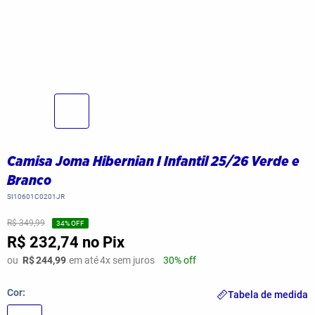
Camisa Joma Hibernian I Infantil 25/26 Verde e
Branco
SI10601C0201JR
R$ 349,99
34
% OFF
R$ 232,74
no Pix
ou
R$
244,99
em até
4
x sem juros
30% off
Cor
Tabela de medida