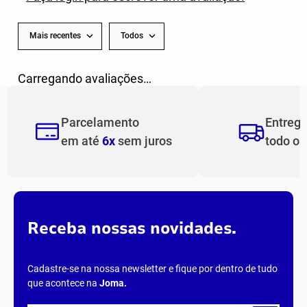
AVALIAÇÕES
Carregando…
Faça login para escrever uma avaliação.
Mais recentes
Todos
Carregando avaliações…
Parcelamento
Entreg
em até
6x
sem juros
todo o