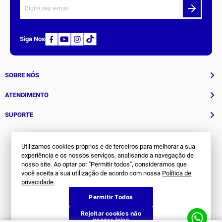
Receba nossas novidades.
Cadastre-se na nossa newsletter e fique por dentro de tudo
que acontece na
Joma
.
Siga Nos
Utilizamos cookies próprios e de terceiros para melhorar a sua
experiência e os nossos serviços, analisando a navegação de
nosso site. Ao optar por "Permitir todos", consideramos que
você aceita a sua utilização de acordo com nossa
Política de
SOBRE NÓS
privacidade
.
Permitir Todos
História
ATENDIMENTO
Rejeitar cookies não
Patrocinados
necessários
Whatsapp
SUPORTE