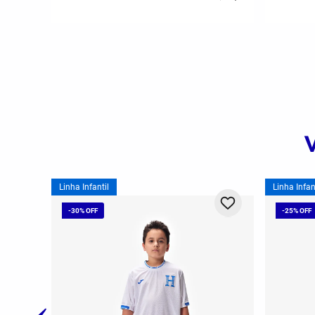
Linha Infantil
Linha Infan
-
30%
-
25%