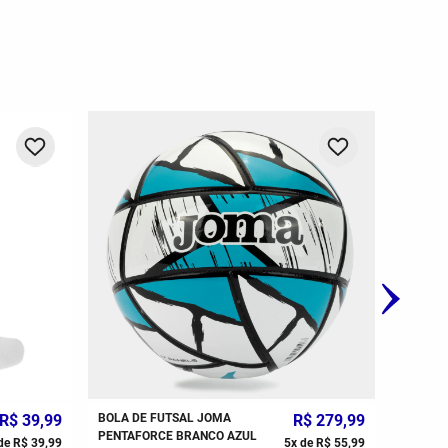
R$
39
,
99
BOLA DE FUTSAL JOMA
R$
279
,
99
PENTAFORCE BRANCO AZUL
de
R$
39
,
99
5
x de
R$
55
,
99