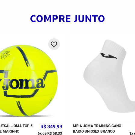
COMPRE JUNTO
UTSAL JOMA TOP 5
R$
349
,
99
MEIA JOMA TRAINING CANO
E MARINHO
BAIXO UNISSEX BRANCO
6
x de
R$
58
,
33
1
x 