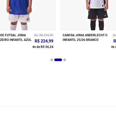
 DE FUTSAL JOMA
De
R$
299
,
99
CAMISA JOMA ANDERLECHT II
D
EIRO INFANTIL AZUL
INFANTIL 25/26 BRANCO
R$
224
,
99
R
4
x de
R$
56
,
24
4
x 