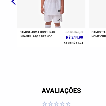
299
,
99
CAMISA JOMA HONDURAS I
De
R$
349
,
99
CAMISETA
INFANTIL 24/25 BRANCO
HOME CRUZ
R$
244
,
99
R$
59
,
99
4
x de
R$
61
,
24
AVALIAÇÕES
☆
☆
☆
☆
☆