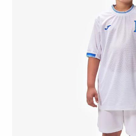
10
º
t