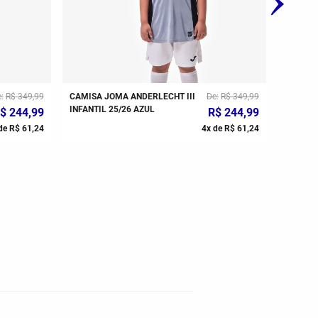
e
R$
349
,
99
CAMISA JOMA ANDERLECHT III
De
R$
349
,
99
CAMISA 
INFANTIL 25/26 AZUL
INFANTI
$
244
,
99
R$
244
,
99
de
R$
61
,
24
4
x de
R$
61
,
24