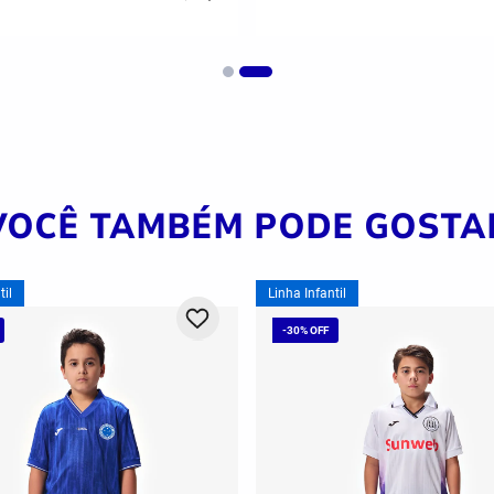
VOCÊ TAMBÉM PODE GOSTA
til
Linha Infantil
-
30%