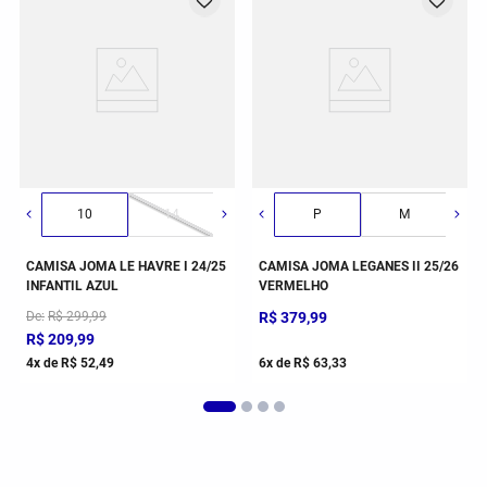
G
10
GG
14
P
M
CAMISA JOMA LE HAVRE I 24/25
CAMISA JOMA LEGANES II 25/26
INFANTIL AZUL
VERMELHO
De
R$
299
,
99
R$
379
,
99
R$
209
,
99
4
x de
R$
52
,
49
6
x de
R$
63
,
33