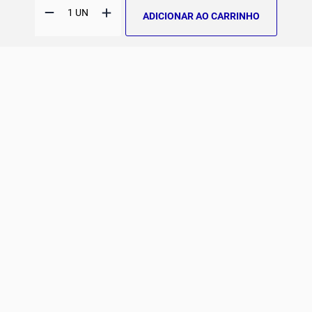
Fale Conosco
ADICIONAR AO CARRINHO
E-mail
Institucional e Políticas
Quer ser um revendedor?
contato@jomabr.com.br
Solicite um orçamento
Regulamento Joma Club
Horário de Atendimento
Das 08:00 às 17:00 de seg à sex.
Solicitar Troca/Devolução
JOMA CLUB
FORMAS DE PAGAMENTO
SEGURANÇA