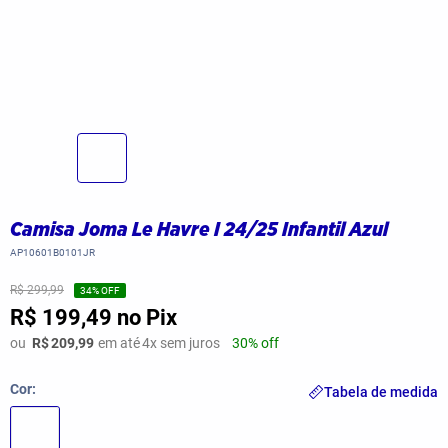
Camisa Joma Le Havre I 24/25 Infantil Azul
AP10601B0101JR
R$ 299,99
34
% OFF
R$ 199,49
no Pix
ou
R$
209,99
em até
4
x sem juros
30% off
Cor
Tabela de medida