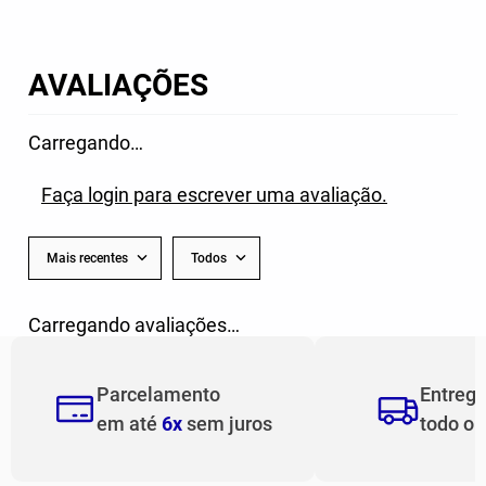
AVALIAÇÕES
Carregando…
Faça login para escrever uma avaliação.
Mais recentes
Todos
Carregando avaliações…
Parcelamento
Entreg
em até
6x
sem juros
todo o