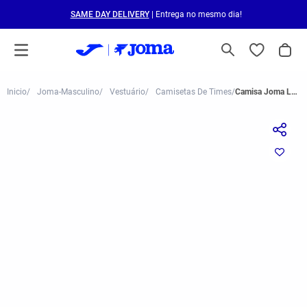
SAME DAY DELIVERY
| Entrega no mesmo dia!
Joma-Masculino
Vestuário
Camisetas De Times
Camisa Joma Le Havre I 24/25 Infantil Azul