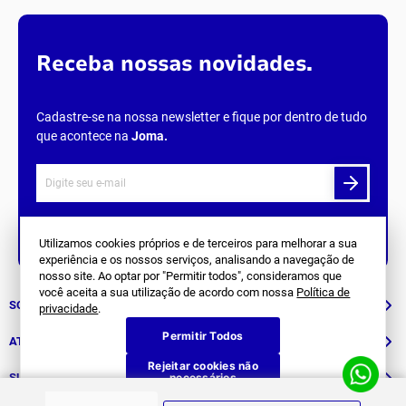
Receba nossas novidades.
Cadastre-se na nossa newsletter e fique por dentro de tudo
que acontece na
Joma
.
Siga Nos
Utilizamos cookies próprios e de terceiros para melhorar a sua
experiência e os nossos serviços, analisando a navegação de
nosso site. Ao optar por "Permitir todos", consideramos que
você aceita a sua utilização de acordo com nossa
Política de
SOBRE NÓS
privacidade
.
Permitir Todos
História
ATENDIMENTO
Rejeitar cookies não
Patrocinados
necessários
Whatsapp
SUPORTE
(11) 94311-8416