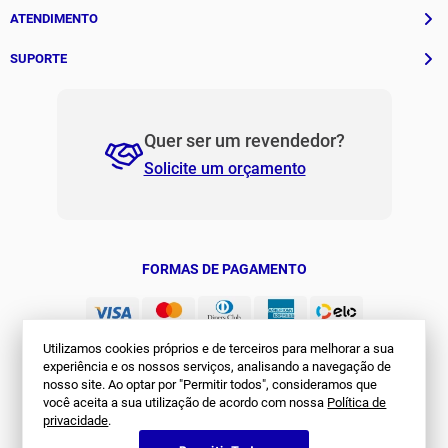
História
ATENDIMENTO
Patrocinados
Whatsapp
SUPORTE
(11) 94311-8416
Fale Conosco
E-mail
Institucional e Políticas
Quer ser um revendedor?
contato@jomabr.com.br
Solicite um orçamento
Regulamento Joma Club
Horário de Atendimento
Das 08:00 às 17:00 de seg à sex.
Solicitar Troca/Devolução
JOMA CLUB
FORMAS DE PAGAMENTO
Utilizamos cookies próprios e de terceiros para melhorar a sua
experiência e os nossos serviços, analisando a navegação de
nosso site. Ao optar por "Permitir todos", consideramos que
você aceita a sua utilização de acordo com nossa
Política de
privacidade
.