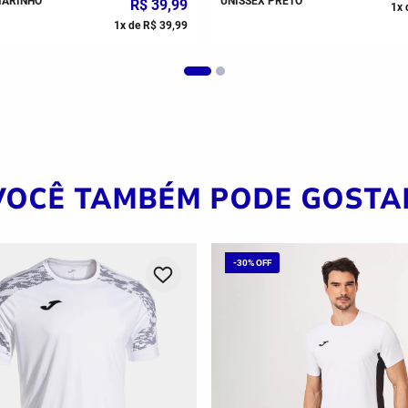
E MARINHO
BAIXO UNISSEX BRANCO
6
x de
R$
58
,
33
1
x 
VOCÊ TAMBÉM PODE GOSTA
-
30%