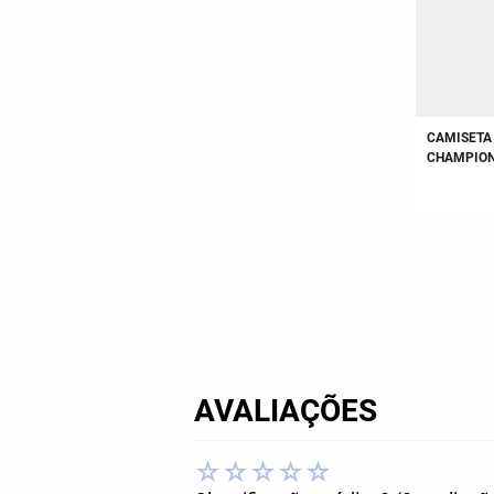
CAMISETA
CHAMPIONSHIP V
BRANCO
AVALIAÇÕES
☆
☆
☆
☆
☆