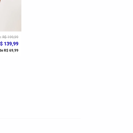
e
R$
199
,
99
$
139
,
99
de
R$
69
,
99