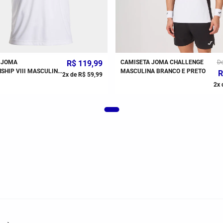
 JOMA
R$
119
,
99
CAMISETA JOMA CHALLENGE
D
III MASCULINA
MASCULINA BRANCO E PRETO
R
2
x de
R$
59
,
99
2
x 