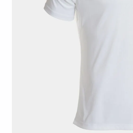
10
º
t