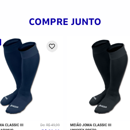
COMPRE JUNTO
UTSAL JOMA TOP 5
R$
349
,
99
MEIA JOMA TRAINING CANO