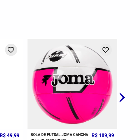
-
20%
R$
39
,
99
BOLA DE FUTSAL JOMA
R$
279
,
99
MEIÃO J