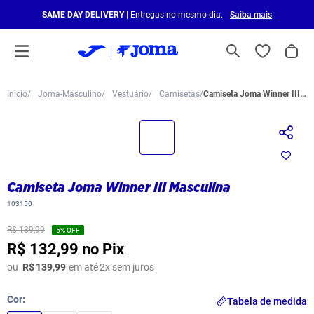
SAME DAY DELIVERY
| Entregas no mesmo dia.
Saiba mais
Joma-Masculino
Vestuário
Camisetas
Camiseta Joma Winner III Masculina
Camiseta Joma Winner III Masculina
103150
R$ 139,99
5
% OFF
R$ 132,99
no Pix
ou
R$
139,99
em até
2
x sem juros
Cor
Tabela de medida