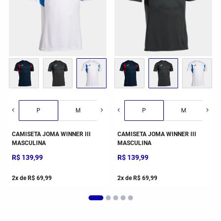
G
P
GG
M
2GG/3G
G
P
GG
M
CAMISETA JOMA WINNER III
CAMISETA JOMA WINNER III
MASCULINA
MASCULINA
R$
139
,
99
R$
139
,
99
2
x de
R$
69
,
99
2
x de
R$
69
,
99