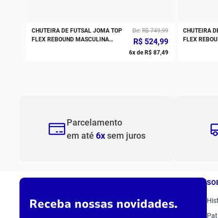
CHUTEIRA DE FUTSAL JOMA TOP
De
R$
749
,
99
CHUTEIRA D
FLEX REBOUND MASCULINA
FLEX REBOU
R$
524
,
99
BRANCO PRETO AMARELO
6
x de
R$
87
,
49
Parcelamento
em até
6x
sem juros
SO
Receba nossas novidades.
His
Pat