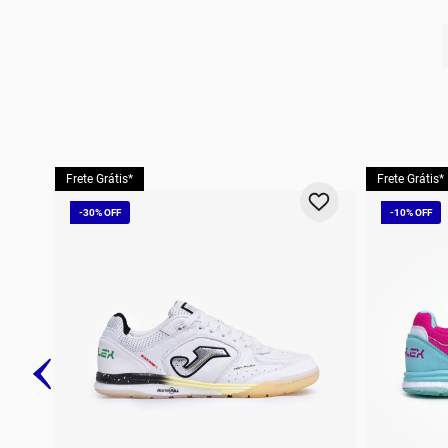
10
º
t
Frete Grátis*
Frete Grátis*
-
30%
-
10%