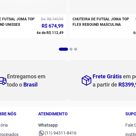
E FUTSAL JOMA TOP
De
R$
749
,
99
CHUTEIRA DE FUTSAL JOMA TOP
ND UNISSEX
FLEX REBOUND MASCULINA
R$
674
,
99
6
x de
R$
112
,
49
6
Entregamos em
Frete Grátis
em p
todo o
Brasil
a partir de
R$399,
BRE NÓS
ATENDIMENTO
SUP
tória
Whatsapp
Fale 
(11) 94311-8416
rocinados
Instit