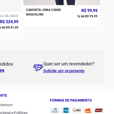
CAMISETA JOMA COMBI
R$
99
,
99
PP
P
MASCULINO
De
R$
749
,
99
1
x de
R$
99
,
99
R$
524
,
99
M
G
x de
R$
87
,
49
GG
2GG/3G
Quer ser um revendedor?
edidos
99
Solicite um orçamento
ORTE
FORMAS DE PAGAMENTO
Conosco
ucional e Políticas