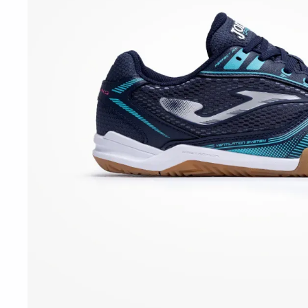
10
º
t