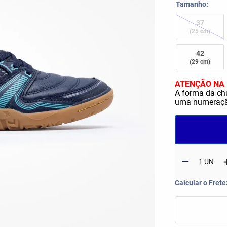
Tops
Shorts e Bermudas
Tamanho
op flex rebound
Vestidos
37
(25 cm)
42
(29 cm)
ATENÇÃO NA 
A forma da ch
uma numeração