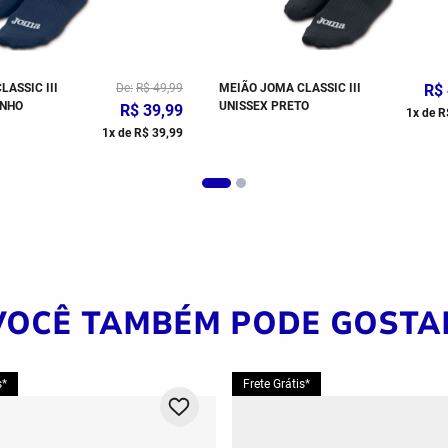
UTSAL JOMA TOP 5
R$
349
,
99
MEIA JOMA TRAINING CANO
E MARINHO
BAIXO UNISSEX BRANCO
6
x de
R$
58
,
33
1
x 
VOCÊ TAMBÉM PODE GOSTA
s*
Frete Grátis*