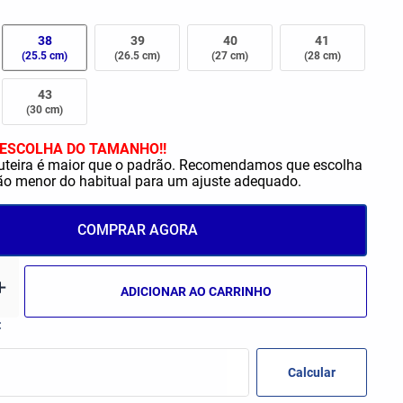
42
34
43
35
38
39
40
41
(29 cm)
(23 cm)
(23,5 cm)
(30 cm)
(25.5 cm)
(26.5 cm)
(27 cm)
(28 cm)
36
37
43
PP
P
(24,5 cm)
(25 cm)
(30 cm)
38
39
ESCOLHA DO TAMANHO!!
M
G
(25,5 cm)
(26,5 cm)
uteira é maior que o padrão. Recomendamos que escolha
 menor do habitual para um ajuste adequado.
40
41
GG
(26,5 cm)
(28 cm)
COMPRAR AGORA
42
43
(29 cm)
(30 cm)
ADICIONAR AO CARRINHO
44
10
(30,5 cm)
12
14