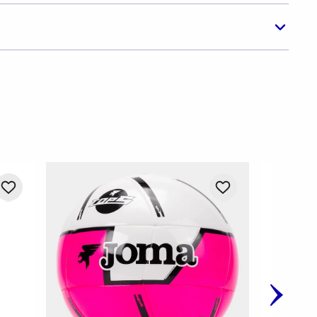
-
20%