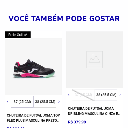
VOCÊ TAMBÉM PODE GOSTAR
Frete Grátis*
1 (28 CM)
43 (30 CM)
44 (30.5 CM)
37 (25 CM)
38 (25.5 CM)
39 (2
37 (25 CM)
38 (25.5 CM)
39 (26.5 CM)
40 (27 CM)
41 (28 CM)
CHUTEIRA DE FUTSAL JOMA
DRIBLING MASCULINA CINZA E
CHUTEIRA DE FUTSAL JOMA TOP
AZUL
FLEX PLUS MASCULINA PRETO E
R$
379
,
99
ROSA