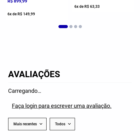
R$
899
,
99
6
x de
R$
63
,
33
6
x de
R$
149
,
99
AVALIAÇÕES
Carregando…
Faça login para escrever uma avaliação.
Mais recentes
Todos