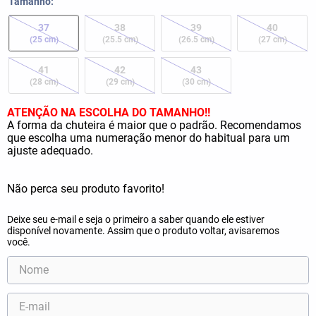
Tamanho
37
38
39
40
(25 cm)
(25.5 cm)
(26.5 cm)
(27 cm)
41
42
43
(28 cm)
(29 cm)
(30 cm)
ATENÇÃO NA ESCOLHA DO TAMANHO!!
A forma da chuteira é maior que o padrão. Recomendamos
que escolha uma numeração menor do habitual para um
ajuste adequado.