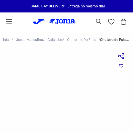
SAME DAY DELIVERY
| Entrega no mesmo dia!
Joma-Masculino
Calçados
Chuteiras De Futsal
Chuteira de Futsal Joma Dribling Masculina Laranja e Branco