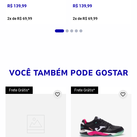
R$
139
,
99
R$
139
,
99
2
x de
R$
69
,
99
2
x de
R$
69
,
99
VOCÊ TAMBÉM PODE GOSTAR
Frete Grátis*
Frete Grátis*