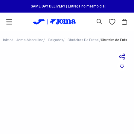
SAME DAY DELIVERY
| Entrega no mesmo dia!
Joma-Masculino
Calçados
Chuteiras De Futsal
Chuteira de Futsal Joma Liga 5 Masculino Vermelho e Branco