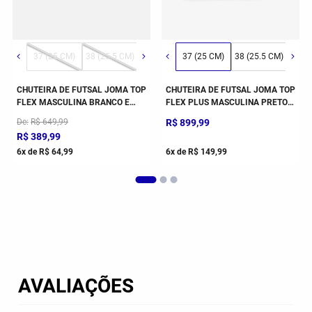
3 (22 CM)
43 (30 CM)
34 (23 CM)
35 (23.5 CM)
36 (24.5 CM)
37 (25 CM)
38 (25.5 CM)
39 (26.5 CM)
37 (25 CM)
40 (27 CM)
38 (25.5 CM)
41 (28 CM)
39 (2
CHUTEIRA DE FUTSAL JOMA TOP
CHUTEIRA DE FUTSAL JOMA TOP
FLEX MASCULINA BRANCO E
FLEX PLUS MASCULINA PRETO E
PRETO
ROSA
De
R$
649
,
99
R$
899
,
99
R$
389
,
99
6
x de
R$
64
,
99
6
x de
R$
149
,
99
AVALIAÇÕES