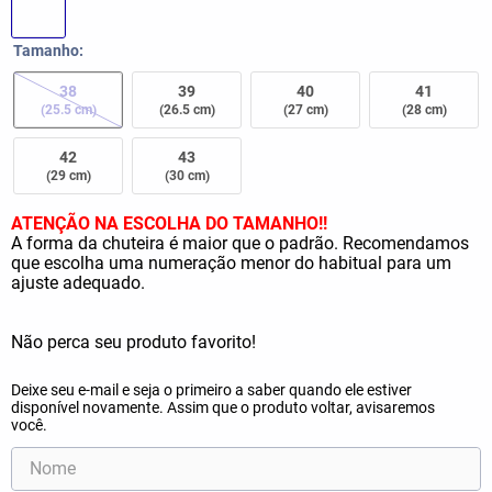
Tamanho
38
39
40
41
(25.5 cm)
(26.5 cm)
(27 cm)
(28 cm)
42
43
(29 cm)
(30 cm)
ATENÇÃO NA ESCOLHA DO TAMANHO!!
A forma da chuteira é maior que o padrão. Recomendamos
que escolha uma numeração menor do habitual para um
ajuste adequado.