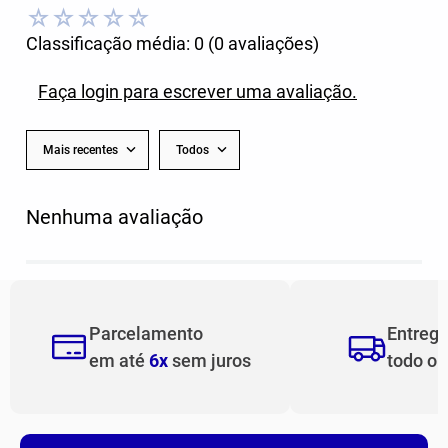
☆
☆
☆
☆
☆
Classificação média: 0
(0 avaliações)
Faça login para escrever uma avaliação.
Mais recentes
Todos
Nenhuma avaliação
Parcelamento
Entreg
em até
6x
sem juros
todo o