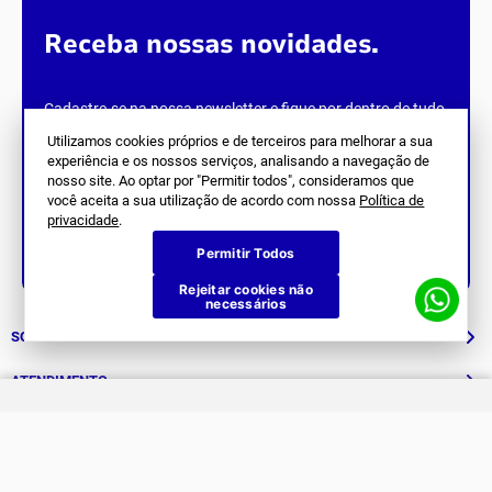
Receba nossas novidades.
Cadastre-se na nossa newsletter e fique por dentro de tudo
que acontece na
Joma
.
Utilizamos cookies próprios e de terceiros para melhorar a sua
experiência e os nossos serviços, analisando a navegação de
nosso site. Ao optar por "Permitir todos", consideramos que
você aceita a sua utilização de acordo com nossa
Política de
privacidade
.
Permitir Todos
Siga Nos
Rejeitar cookies não
necessários
SOBRE NÓS
História
ATENDIMENTO
Patrocinados
Whatsapp
SUPORTE
(11) 94311-8416
Fale Conosco