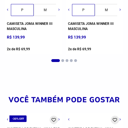
P
M
G
P
GG
M
CAMISETA JOMA WINNER III
CAMISETA JOMA WINNER III
MASCULINA
MASCULINA
R$
139
,
99
R$
139
,
99
2
x de
R$
69
,
99
2
x de
R$
69
,
99
VOCÊ TAMBÉM PODE GOSTAR
Frete Grátis*
8 (18,5 CM)
29 (19 CM)
30 (20 CM)