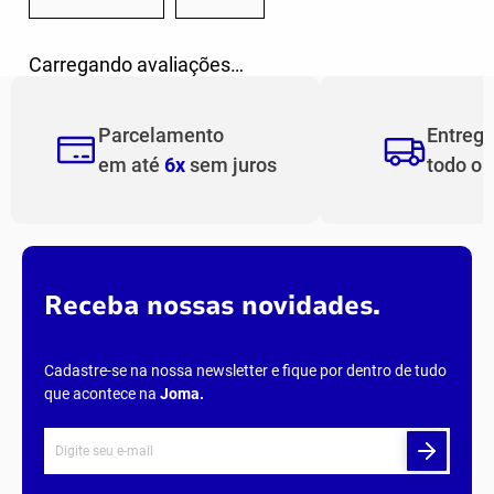
AVALIAÇÕES
Carregando…
Faça login para escrever uma avaliação.
Mais recentes
Todos
Carregando avaliações…
Parcelamento
Entreg
em até
6x
sem juros
todo o