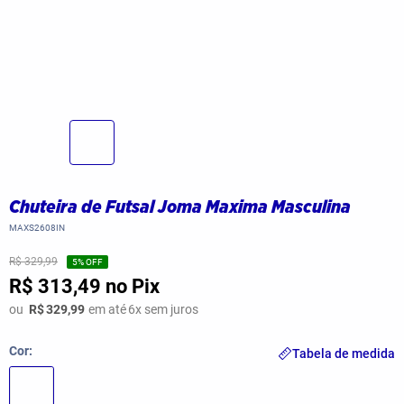
Chuteira de Futsal Joma Maxima Masculina
MAXS2608IN
R$ 329,99
5
% OFF
R$ 313,49
no Pix
ou
R$
329,99
em até
6
x sem juros
Cor
Tabela de medida