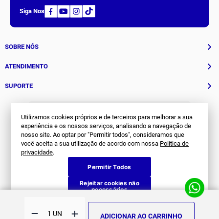
Receba nossas novidades.
Cadastre-se na nossa newsletter e fique por dentro de tudo
que acontece na
Joma
.
Utilizamos cookies próprios e de terceiros para melhorar a sua
experiência e os nossos serviços, analisando a navegação de
Siga Nos
nosso site. Ao optar por "Permitir todos", consideramos que
você aceita a sua utilização de acordo com nossa
Política de
privacidade
.
SOBRE NÓS
Permitir Todos
História
ATENDIMENTO
Rejeitar cookies não
necessários
Patrocinados
Whatsapp
SUPORTE
(11) 94311-8416
ADICIONAR AO CARRINHO