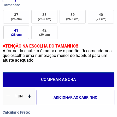
Tamanho
37
38
39
40
(25 cm)
(25.5 cm)
(26.5 cm)
(27 cm)
41
42
(28 cm)
(29 cm)
ATENÇÃO NA ESCOLHA DO TAMANHO!!
A forma da chuteira é maior que o padrão. Recomendamos
que escolha uma numeração menor do habitual para um
ajuste adequado.
COMPRAR AGORA
ADICIONAR AO CARRINHO