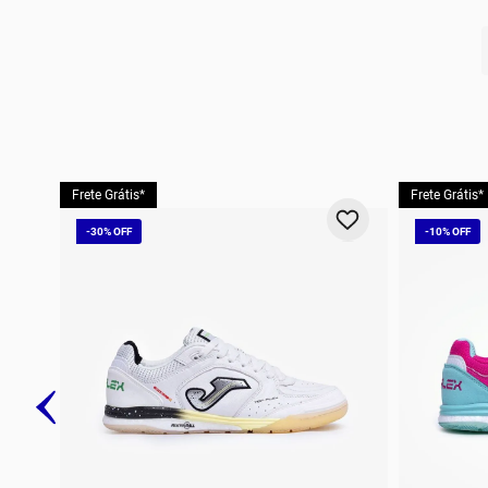
10
º
t
Frete Grátis*
Frete Grátis*
-
30%
-
10%