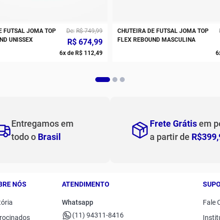
E FUTSAL JOMA TOP
De
R$
749
,
99
CHUTEIRA DE FUTSAL JOMA TOP
ND UNISSEX
FLEX REBOUND MASCULINA
R$
674
,
99
6
x de
R$
112
,
49
6
Entregamos em
Frete Grátis
em p
todo o
Brasil
a partir de
R$399,
BRE NÓS
ATENDIMENTO
SUP
tória
Whatsapp
Fale 
(11) 94311-8416
rocinados
Instit