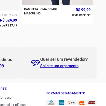
CAMISETA JOMA COMBI
R$
99
,
99
PP
P
MASCULINO
De
R$
749
,
99
1
x de
R$
99
,
99
R$
524
,
99
M
G
x de
R$
87
,
49
GG
2GG/3G
Quer ser um revendedor?
edidos
99
Solicite um orçamento
ORTE
FORMAS DE PAGAMENTO
Conosco
ucional e Políticas