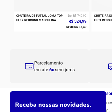
CHUTEIRA DE FUTSAL JOMA TOP
De
R$
749
,
99
CHUTEIRA D
FLEX REBOUND MASCULINA
FLEX REBOU
R$
524
,
99
BRANCO PRETO AMARELO
6
x de
R$
87
,
49
Parcelamento
em até
6x
sem juros
SO
Receba nossas novidades.
His
Pat