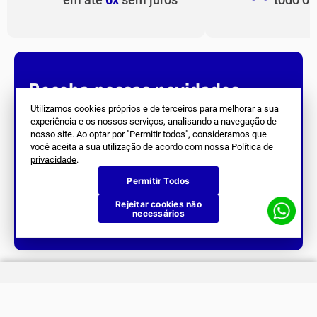
Receba nossas novidades.
Utilizamos cookies próprios e de terceiros para melhorar a sua
experiência e os nossos serviços, analisando a navegação de
Cadastre-se na nossa newsletter e fique por dentro de tudo
nosso site. Ao optar por "Permitir todos", consideramos que
que acontece na
Joma
.
você aceita a sua utilização de acordo com nossa
Política de
privacidade
.
Permitir Todos
Rejeitar cookies não
necessários
Siga Nos
SOBRE NÓS
História
ATENDIMENTO