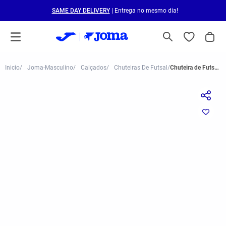
SAME DAY DELIVERY
| Entrega no mesmo dia!
Joma-Masculino
Calçados
Chuteiras De Futsal
Chuteira de Futsal Joma Mundial Unissex Branco