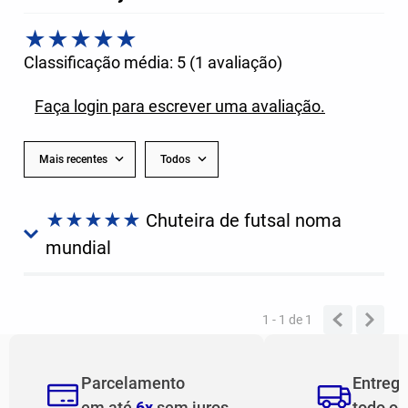
★
★
★
★
★
Classificação média: 5
(1 avaliação)
Faça login para escrever uma avaliação.
Mais recentes
Todos
★
★
★
★
★
Chuteira de futsal noma
mundial
Comprador verificado
Enviado
10 meses atrás
por
Hellen Ferreira
1 - 1
de
1
Chuteira com design lindo e bem confortável, eu amei e
recomendo!
Parcelamento
Entreg
em até
6x
sem juros
todo o