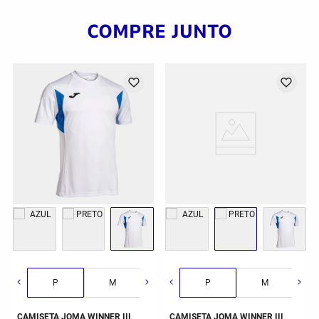
COMPRE JUNTO
G
GG
2GG/3G
P
M
G
P
GG
M
CAMISETA JOMA WINNER III
CAMISETA JOMA WINNER III