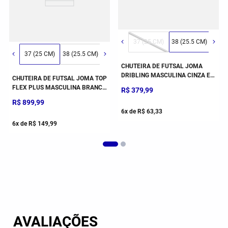
3 (22 CM)
42 (29 CM)
34 (23 CM)
43 (30 CM)
35 (23.5 CM)
36 (24.5 CM)
37 (25 CM)
38 (25.5 CM)
39 (2
37 (25 CM)
38 (25.5 CM)
39 (26.5 CM)
40 (27 CM)
41 (28 CM)
CHUTEIRA DE FUTSAL JOMA
DRIBLING MASCULINA CINZA E
CHUTEIRA DE FUTSAL JOMA TOP
AZUL
FLEX PLUS MASCULINA BRANCO
R$
379
,
99
E AZUL
R$
899
,
99
6
x de
R$
63
,
33
6
x de
R$
149
,
99
AVALIAÇÕES