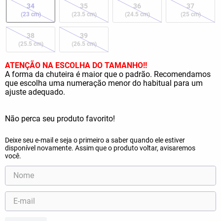
34
35
36
37
(23 cm)
(23.5 cm)
(24.5 cm)
(25 cm)
38
39
(25.5 cm)
(26.5 cm)
ATENÇÃO NA ESCOLHA DO TAMANHO!!
A forma da chuteira é maior que o padrão. Recomendamos
que escolha uma numeração menor do habitual para um
ajuste adequado.