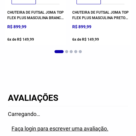
CHUTEIRA DE FUTSAL JOMA TOP
CHUTEIRA DE FUTSAL JOMA TOP
FLEX PLUS MASCULINA BRANCO
FLEX PLUS MASCULINA PRETO E
E AZUL
ROSA
R$
899
,
99
R$
899
,
99
6
x de
R$
149
,
99
6
x de
R$
149
,
99
AVALIAÇÕES
Carregando…
Faça login para escrever uma avaliação.