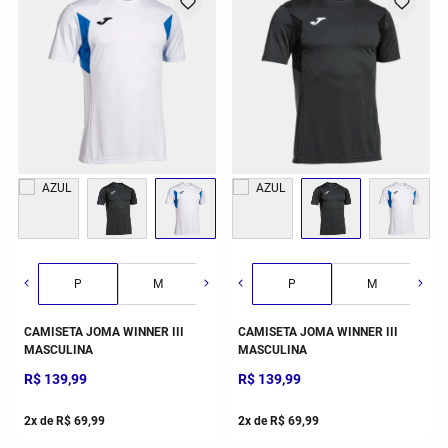
G
GG
2GG/3G
P
M
G
P
GG
M
CAMISETA JOMA WINNER III
CAMISETA JOMA WINNER III
MASCULINA
MASCULINA
R$
139
,
99
R$
139
,
99
2
x de
R$
69
,
99
2
x de
R$
69
,
99