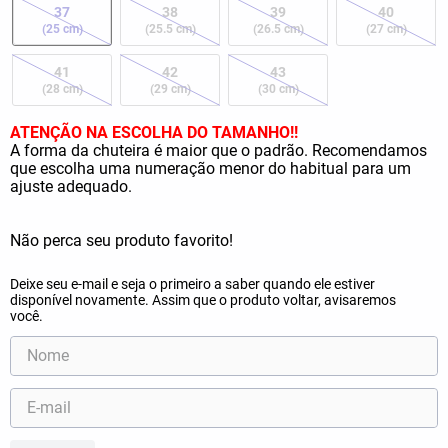
37
38
39
40
(25 cm)
(25.5 cm)
(26.5 cm)
(27 cm)
41
42
43
(28 cm)
(29 cm)
(30 cm)
ATENÇÃO NA ESCOLHA DO TAMANHO!!
A forma da chuteira é maior que o padrão. Recomendamos
que escolha uma numeração menor do habitual para um
ajuste adequado.