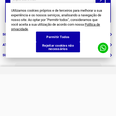
Utilizamos cookies próprios e de terceiros para melhorar a sua
experiência e os nossos serviços, analisando a navegação de
Siga Nos
nosso site. Ao optar por "Permitir todos", consideramos que
você aceita a sua utilização de acordo com nossa
Política de
privacidade
.
SOBRE NÓS
Permitir Todos
História
ATENDIMENTO
Rejeitar cookies não
necessários
Patrocinados
Whatsapp
SUPORTE
(11) 94311-8416
Fale Conosco
E-mail
Institucional e Políticas
Quer ser um revendedor?
contato@jomabr.com.br
Solicite um orçamento
Regulamento Joma Club
Horário de Atendimento
Das 08:00 às 17:00 de seg à sex.
Solicitar Troca/Devolução
JOMA CLUB
FORMAS DE PAGAMENTO